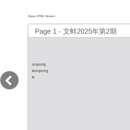
Basic HTML Version
Page 1 - 文蚌2025年第2期
unpong
Wunpong
W