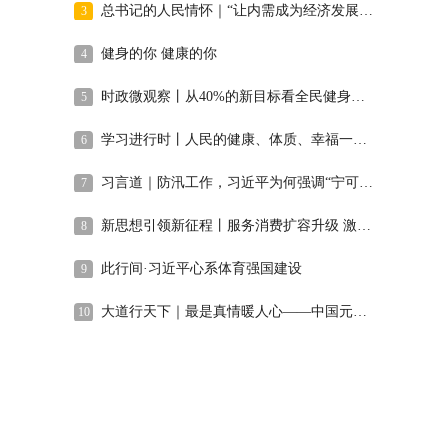
总书记的人民情怀｜“让内需成为经济发展的主动力”
3
健身的你 健康的你
4
时政微观察丨从40%的新目标看全民健身事业高质量发展
5
学习进行时丨人民的健康、体质、幸福一脉相承
6
习言道｜防汛工作，习近平为何强调“宁可十防九空”？
7
新思想引领新征程丨服务消费扩容升级 激发内需新活力
8
此行间·习近平心系体育强国建设
9
大道行天下｜最是真情暖人心——中国元首外交的世界情怀与大国气派
10