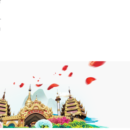
合
升
动