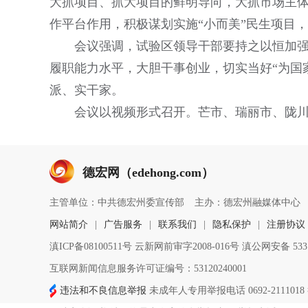
大抓项目、抓大项目的鲜明导向，大抓市场主
作平台作用，积极谋划实施“小而美”民生项目
会议强调，试验区领导干部要持之以恒加
履职能力水平，大胆干事创业，切实当好“为国
派、实干家。
会议以视频形式召开。芒市、瑞丽市、陇川
德宏网（edehong.com）
主管单位：中共德宏州委宣传部
主办：德宏州融媒体中心
网站简介
|
广告服务
|
联系我们
|
隐私保护
|
注册协议
滇ICP备08100511号 云新网前审字2008-016号 滇公网安备 5331
互联网新闻信息服务许可证编号：53120240001
违法和不良信息举报
未成年人专用举报电话 0692-2111018 举