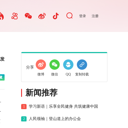
登录
注册
量发
分享
微博
微信
QQ
复制转载
藏
新闻推荐
十
学习新语｜乐享全民健身 共筑健康中国
1
一
人民领袖｜登山道上的办公会
2
质