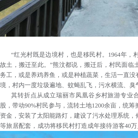
“红光村既是边境村，也是移民村。1964年
故土，搬迁至此。”熊汶都说，搬迁后，村民面临
务工，或是养鸡养鱼，或是种植蔬菜，生活一直没
境，村内一度垃圾遍地、蚊蝇乱飞，污水横流、臭
其转折点从成立瑞丽市凤凰谷乡村旅游专业合
股，带动90%村民参与，流转土地1200余亩，统
资金，安装了太阳能路灯，建设了污水处理系统，
等旅居配套，成功将移民村打造成年接待游客40万