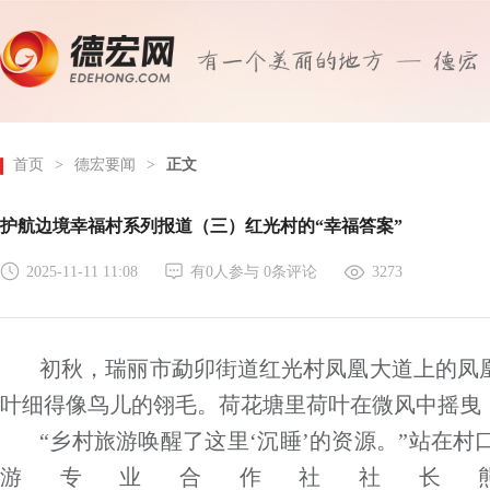
首页
>
德宏要闻
>
正文
护航边境幸福村系列报道（三）红光村的“幸福答案”
2025-11-11 11:08
有
0
人参与
0
条评论
3273
初秋，瑞丽市勐卯街道红光村凤凰大道上的凤
叶细得像鸟儿的翎毛。荷花塘里荷叶在微风中摇曳
“乡村旅游唤醒了这里‘沉睡’的资源。”站在
游专业合作社社长