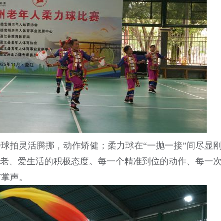
球拍灵活腾挪，动作矫健；柔力球在“一抛一接”间尽显
服老、爱生活的积极态度。每一个精准到位的动作、每一
与掌声。