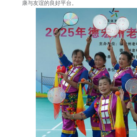
康与友谊的良好平台。