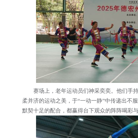
赛场上，老年运动员们神采奕奕。他们手持
柔并济的运动之美，于“一动一静”中传递出不
默契十足的配合，都赢得台下观众的阵阵喝彩