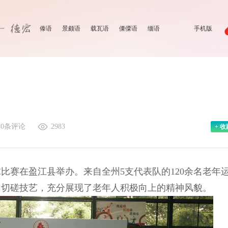
傣语
景颇语
载瓦语
傈僳语
缅语
手机版
与
0
条评论
2983
+ 收
力球比赛在盈江县举办。来自全州5支代表队的120余名老年
、切磋技艺，充分展现了老年人积极向上的精神风貌。