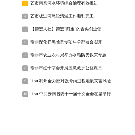
芒市南秀河水环境综合治理有效推进
3
芒市板过河尾段清淤工作顺利完工
4
【德宏人社】德宏“归雁”的舌尖创业记
5
瑞丽深化扫黑除恶专项斗争部署会召开
6
瑞丽市农业农村局举办水稻防灾救灾专题培训
7
瑞丽市红十字会开展应急救护公益课堂
8
li-su 我州全力应对强降雨过程地质灾害风险
9
刚
li-su 中共云南省委十一届十次全会在昆举行
10
次