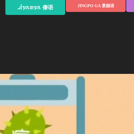
JINGPO GA 景颇语
ᥘᥣᥭᥰᥖᥭᥰ 傣语