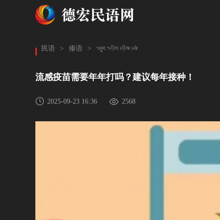
'3za 'cya ucyf wkf
民语
>
傣语
>
流感疫苗需要年年打吗？建议每年接种！
2025-09-23 16:36
2568