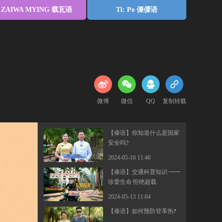
ZAIWA MYING 载瓦语
Ti: Po 傈僳语
微博
微信
QQ
复制转载
【傣语】你知道什么是国家
安全吗?
2024-05-16 11:40
【傣语】交通科普知识 ——
珍爱生命 拒绝超载
2024-05-13 11:04
【傣语】如何预防登革热？