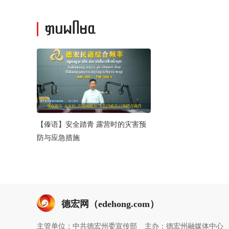
ᥞᥙᥕᥥᥛᥲ
【傣语】安全踏青 露营时的灾害预
防与应急措施
德宏网（edehong.com）
主管单位：中共德宏州委宣传部
主办：德宏州融媒体中心