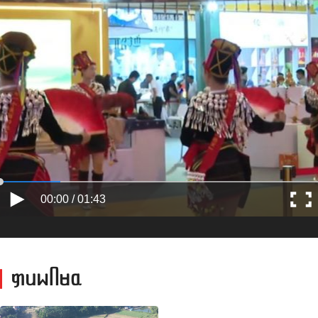
00:00 / 01:43
ᥞᥙᥕᥥᥛᥲ