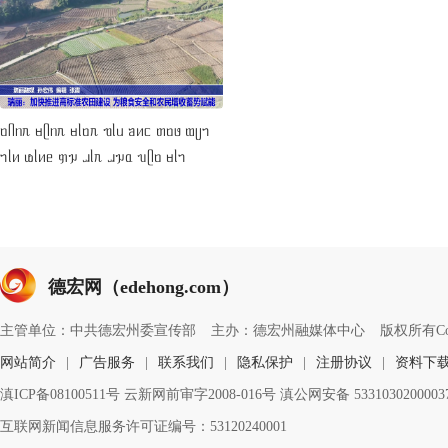
ᥝᥥᥒᥰ ᥛᥫᥒᥰ ᥛᥣᥝᥰ ᥓᥣᥙ ᥑᥢᥴ ᥖᥝᥳ ᥗᥩᥐ
ᥐᥣᥢ ᥚᥣᥢᥱ ᥞᥭ ᥘᥣᥰ ᥘᥭᥲ ᥔᥫᥝ ᥛᥣᥐ
德宏网（edehong.com）
主管单位：中共德宏州委宣传部
主办：德宏州融媒体中心
版权所有Copyri
网站简介
|
广告服务
|
联系我们
|
隐私保护
|
注册协议
|
资料下
滇ICP备08100511号 云新网前审字2008-016号 滇公网安备 533103020000
互联网新闻信息服务许可证编号：53120240001