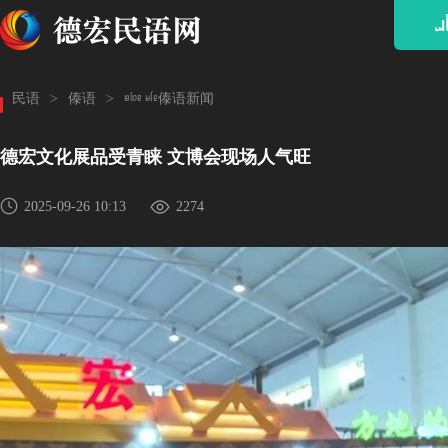
ᥘ
hkof e;f傣语新闻
民语
>
傣语
>
德宏文化展品受青睐 文博会现场人气旺
2025-09-26 10:13
2274