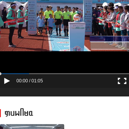
00:00 / 01:05
ᥞᥙᥕᥥᥛᥲ