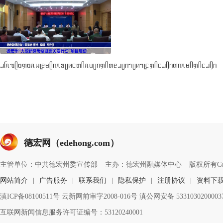
ᥘᥬᥰᥓᥫᥝᥞᥝᥰᥕᥧᥱᥛᥫᥒᥰᥑᥩᥢᥴᥖᥥᥰᥙᥩᥒᥞᥥᥖᥱᥘᥩᥒᥐᥩᥢᥐᥧᥴᥞᥥᥴᥘᥦᥒᥖᥒᥰᥛᥥᥞᥥᥴᥘᥦᥒ
德宏网（edehong.com）
主管单位：中共德宏州委宣传部
主办：德宏州融媒体中心
版权所有Copyri
网站简介
|
广告服务
|
联系我们
|
隐私保护
|
注册协议
|
资料下
滇ICP备08100511号 云新网前审字2008-016号 滇公网安备 533103020000
互联网新闻信息服务许可证编号：53120240001