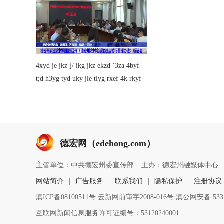
4xyd je jkz ]/ ikg jkz ekzd ’3za 4byf
t;d h3yg tyd uky jle tlyg rxef 4k rkyf
德宏网（edehong.com）
主管单位：中共德宏州委宣传部
主办：德宏州融媒体中心
网站简介
|
广告服务
|
联系我们
|
隐私保护
|
注册协议
滇ICP备08100511号 云新网前审字2008-016号 滇公网安备 5331
互联网新闻信息服务许可证编号：53120240001