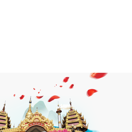
ᥖᥬᥲ ᥑᥨᥒᥰ ᥓᥫᥝ ᥖᥒᥲ ᥙᥣᥒ ᥖᥧᥒᥰ ᥗᥩᥛᥱ ᥑᥧᥭᥱ
ᥞᥥᥳ ᥜᥣᥒᥳ ᥚᥥᥰ ᥟᥤᥒ ᥔᥢᥱ ᥘᥬᥰ ᥔᥫᥢᥰ
2024-02-05 15:38
4xyd je jkz ]/ ikg jkz ekzd ’3za
4byf t;d h3yg tyd uky jle tlyg rxef
4k rkyf
2024-03-29 09:01