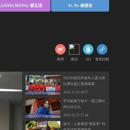
ZAIWA MYING 载瓦语
Ti: Po 傈僳语
微博
微信
QQ
复制转载
2025年德宏州老年人柔力球
比赛在盈江圆满落幕
2025-11-12 16:17
芒市勐戛干晾片：慢工晒出
的山水之礼
2025-12-22 17:44
梁河：人参果变“致富果” 特
色产业拓宽增收路