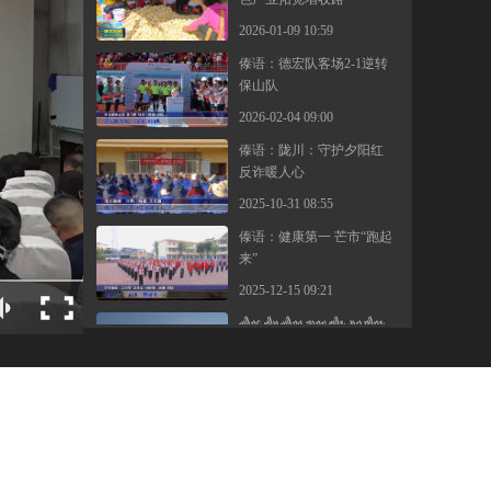
2026-01-09 10:59
傣语：德宏队客场2-1逆转
保山队
2026-02-04 09:00
傣语：陇川：守护夕阳红
反诈暖人心
2025-10-31 08:55
傣语：健康第一 芒市“跑起
来”
2025-12-15 09:21
ᥔᥦᥒᥴ ᥛᥥᥢ ᥔᥦᥒᥲ ᥑᥨᥒᥳ ᥖᥥᥰ ᥘᥧᥐ ᥝᥥᥒᥰ
ᥑᥧᥢ ᥛᥤᥢᥳ ᥛᥥᥢ ᥛᥣᥰ ᥖᥬᥲ ᥑᥨᥒᥰ
2024-01-11 10:44
4xyd qmuf ’no jxja hza tv omyg
enyg ekog uxy jkz qmuf ’no jxja hza
iv txzg
2024-01-02 17:14