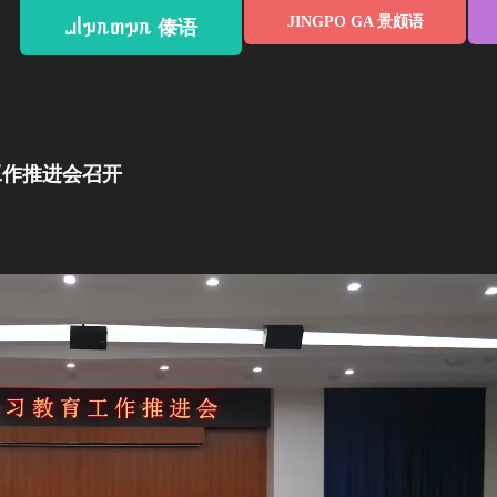
JINGPO GA 景颇语
ᥘᥣᥭᥰᥖᥭᥰ 傣语
工作推进会召开