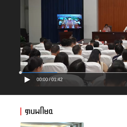
00:00 / 01:42
ᥞᥙᥕᥥᥛᥲ