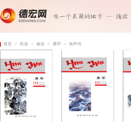
首页
>
民语
>
傣语
>
勇罕
>
有声书