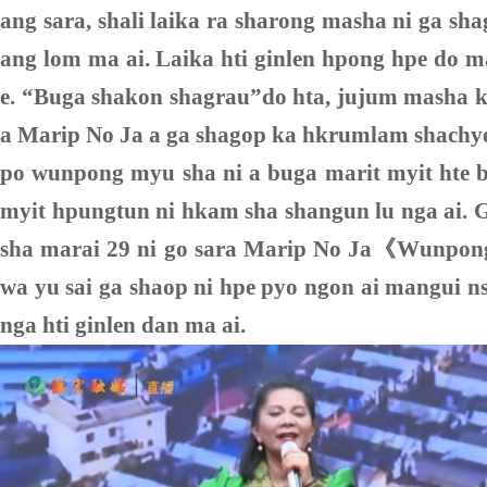
ang sara, shali laika ra sharong masha ni
ga sh
ang lom ma ai. Laika hti ginlen hpong hpe do m
e. “Buga shakon shagrau”do hta, jujum masha k
a Marip No Ja a ga shagop ka hkrumlam shachy
po wunpong myu sha ni a buga marit myit hte 
myit hpungtun ni hkam sha shangun lu nga ai. G
sha marai 29 ni go sara Marip No Ja
《
Wunpon
wa yu sai ga shaop ni hpe pyo ngon ai mangui n
nga hti ginlen dan ma ai.