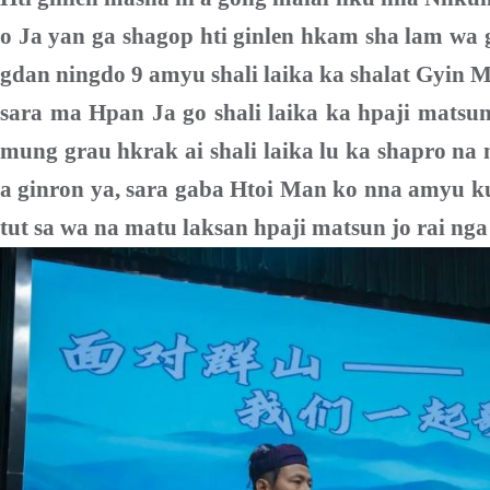
o Ja yan ga shagop hti ginlen hkam sha lam wa
gdan ningdo 9 amyu shali laika ka shalat Gyin 
sara ma Hpan Ja go shali laika ka hpaji matsu
mung grau hkrak ai shali laika lu ka shapro na
a ginron ya, sara gaba Htoi Man
k
o nna amyu k
tut sa wa na matu laksan hpaji matsun jo rai nga