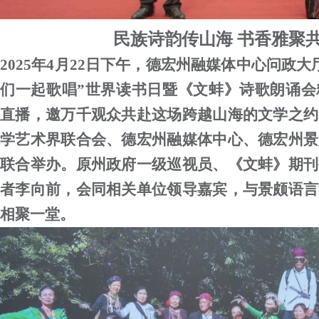
民族
诗韵
传山海
书香雅聚
2025
年
4
月
22
日下午，德宏州融媒体中心问政大
们一起歌唱
”
世界读书日暨《文蚌》诗歌
朗诵
会
直播
，
邀万千观众共赴
这场跨越山海的
文学
之约
学艺术界联合会、
德宏
州融媒体中心、
德宏
州景
联合
举
办
。
原州政府一级巡视员、《文蚌》期刊
者李向前
，
会同相关单位领导嘉宾，与景颇语言
相聚一堂。