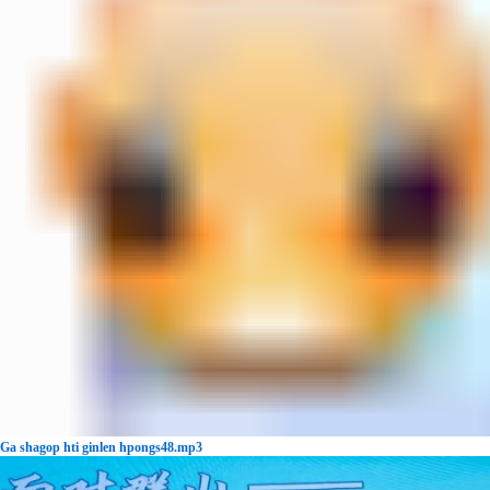
Ga shagop hti ginlen hpongs48.mp3