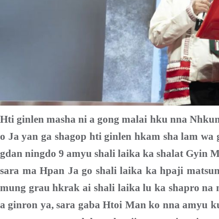
Hti ginlen masha
ni
a gong malai hku nna Nhk
o Ja yan ga shagop hti ginlen hkam sha lam wa
gdan ningdo 9 amyu shali laika ka shalat Gyin 
sara ma Hpan Ja go shali laika ka hpaji matsu
mung grau hkrak ai shali laika lu ka shapro na
a ginron ya, sara gaba Htoi Man
k
o nna amyu k