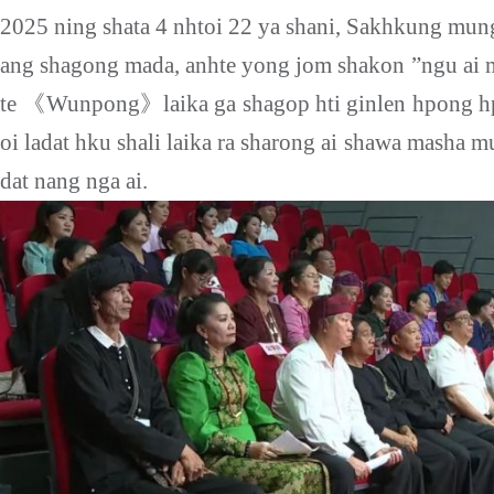
2025 ning shata 4 nhtoi 22 ya shani, Sakhkung mu
ang shagong mada, anhte yong jom shakon ”ngu ai m
te
《
Wunpong
》
laika ga shagop hti ginlen hpong
h
oi
ladat hku
shali laika ra sharong ai shawa masha 
dat nang nga ai.