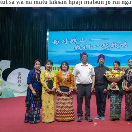
tut sa wa na matu laksan hpaji matsun jo rai nga