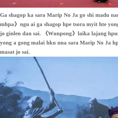
Ga shagop ka sara Marip No Ja go shi madu na
mhpa
》
ngu ai ga shagop hpe tsora myit hte y
jo ginlen dan sai.
《
Wunpong
》
laika lajang hp
yong a gong malai hku nna sara
M
arip No Ja 
masat jo sai.