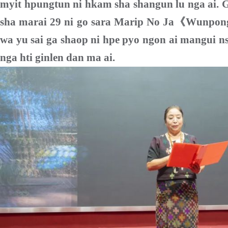
myit hpungtun ni hkam sha shangun lu nga ai. G
sha marai 29 ni go sara Marip No Ja
《
Wunpon
wa yu sai ga shaop ni hpe pyo ngon ai mangui n
nga hti ginlen dan ma ai.