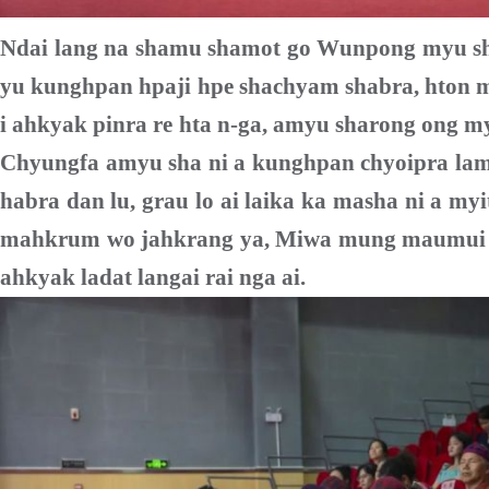
Ndai lang na shamu shamot go Wunpong myu sh
yu kunghpan hpaji hpe shachyam shabra, hton ma
i ahkyak pinra re hta n-ga, amyu sharong ong myi
Chyungfa amyu sha ni a kunghpan chyoipra la
habra dan lu, grau lo ai laika ka masha ni a myi
mahkrum wo jahkrang ya, Miwa mung maumui 
ahkyak ladat langai rai nga ai.