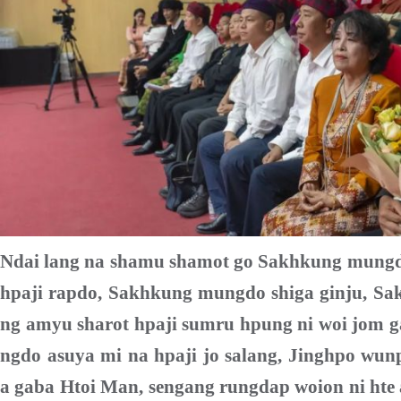
Ndai lang na shamu shamot go Sakhkung mun
hpaji rapdo, Sakhkung
mungdo
shiga ginju, S
ng amyu sharot hpaji sumru hpung ni woi jom g
ngdo asuya mi na hpaji jo salang,
J
inghpo wunp
a
gaba
Htoi Man, sengang rungdap woion ni hte 