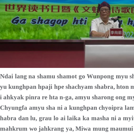
Ndai lang na shamu shamot go Wunpong myu sh
yu kunghpan hpaji hpe shachyam shabra, hton ma
i ahkyak pinra re hta n-ga, amyu sharong ong myi
Chyungfa amyu sha ni a kunghpan chyoipra la
habra dan lu, grau lo ai laika ka masha ni a myi
mahkrum wo jahkrang ya, Miwa mung maumui