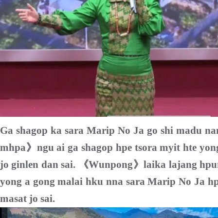
Ga shagop ka sara Marip No Ja go shi madu na
mhpa
》
ngu ai ga shagop hpe tsora myit hte y
jo ginlen dan sai.
《
Wunpong
》
laika lajang hp
yong a gong malai hku nna sara
M
arip No Ja 
masat jo sai.