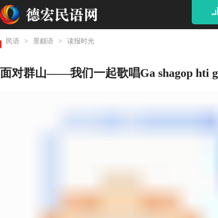
ᥘ
民语
>
景颇语
>
读报时光
面对群山——我们一起歌唱Ga shagop hti gin