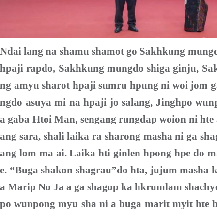
Ndai lang na shamu shamot go Sakhkung mun
hpaji rapdo, Sakhkung
mungdo
shiga ginju, S
ng amyu sharot hpaji sumru hpung ni woi jom g
ngdo asuya mi na hpaji jo salang,
J
inghpo wunp
a
gaba
Htoi Man, sengang rungdap woion ni hte 
ang sara, shali laika ra sharong masha ni
ga sh
ang lom ma ai. Laika hti ginlen hpong hpe do m
e. “Buga shakon shagrau”do hta, jujum masha k
a Marip No Ja a ga shagop ka hkrumlam shachy
po wunpong myu sha ni a buga marit myit hte 