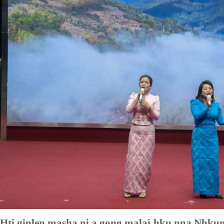
Hti ginlen masha
ni
a gong malai hku nna Nhk