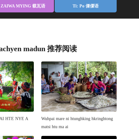
ZAIWA MYING 载瓦语
Ti: Po 傈僳语
 shachyen madun 推荐阅读
HTE NYE A
Wuhpai mare ni htunghking hkringhtong
matsi htu ma ai