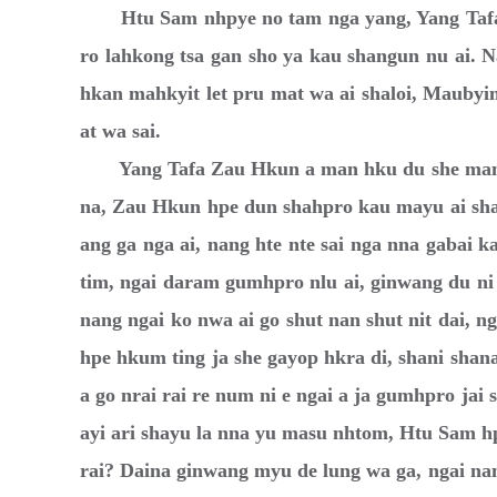
Htu Sam nhpye no tam nga yang, Yang Tafa 
ro lahkong tsa gan sho ya kau shangun nu ai. 
hkan mahkyit let pru mat wa ai shaloi, Mauby
at wa sai.
Yang Tafa Zau Hkun a man hku du she manai
na, Zau Hkun hpe dun shahpro kau mayu ai shar
ang ga nga ai, nang hte nte sai nga nna gabai k
tim, ngai daram gumhpro nlu ai, ginwang du ni 
nang ngai ko nwa ai go shut nan shut nit dai, n
hpe hkum ting ja she gayop hkra di, shani sha
a go nrai rai re num ni e ngai a ja gumhpro jai s
ayi ari shayu la nna yu masu nhtom, Htu Sam h
rai? Daina ginwang myu de lung wa ga, ngai nan