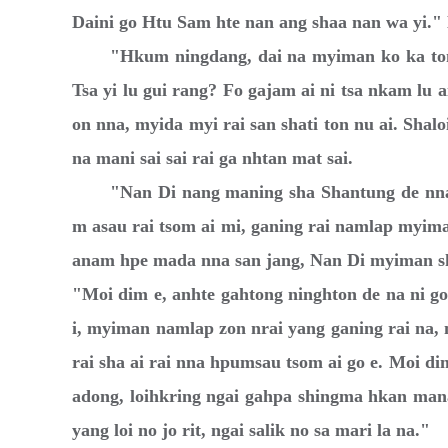
Daini go Htu Sam hte nan ang shaa nan wa yi." 
"Hkum ningdang, dai na myiman ko ka ton a
Tsa yi lu gui rang? Fo gajam ai ni tsa nkam lu a
on nna, myida myi rai san shati ton nu ai. Sha
na mani sai sai rai ga nhtan mat sai.
"Nan Di nang maning sha Shantung de nna y
m asau rai tsom ai mi, ganing rai namlap myim
anam hpe mada nna san jang, Nan Di myiman shi
"Moi dim e, anhte gahtong ninghton de na ni go
i, myiman namlap zon nrai yang ganing rai na, 
rai sha ai rai nna hpumsau tsom ai go e. Moi d
adong, loihkring ngai gahpa shingma hkan ma
yang loi no jo rit, ngai salik no sa mari la na."