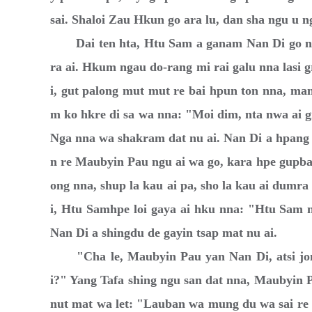
sai. Shaloi Zau Hkun go ara lu, dan sha ngu u n
Dai ten hta, Htu Sam a ganam Nan Di go num
ra ai. Hkum ngau do-rang mi rai galu nna lasi 
i, gut palong mut mut re bai hpun ton nna, man
m ko hkre di sa wa nna: "Moi dim, nta nwa ai gr
Nga nna wa shakram dat nu ai. Nan Di a hpang 
n re Maubyin Pau ngu ai wa go, kara hpe gupban
ong nna, shup la kau ai pa, sho la kau ai dumra
i, Htu Samhpe loi gaya ai hku nna: "Htu Sam n
Nan Di a shingdu de gayin tsap mat nu ai.
"Cha le, Maubyin Pau yan Nan Di, atsi jom 
i?" Yang Tafa shing ngu san dat nna, Maubyin P
nut mat wa let: "Lauban wa mung du wa sai re 