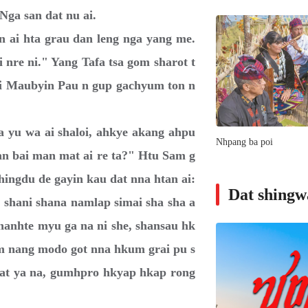
Nga san dat nu ai.
i hta grau dan leng nga yang me.
i nre ni." Yang Tafa tsa gom sharot t
loi Maubyin Pau n gup gachyum ton n
u wa ai shaloi, ahkye akang ahpu
Nhpang ba poi
an bai man mat ai re ta?" Htu Sam g
ngdu de gayin kau dat nna htan ai:
Dat shing
 shani shana namlap simai sha sha a
nanhte myu ga na ni she, shansau hk
im nang modo got nna hkum grai pu s
nat ya na, gumhpro hkyap hkap rong