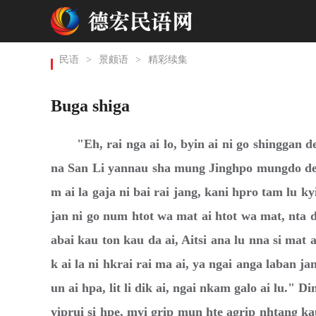
民语
>
景颇语
>
精彩续集
Buga shiga
"Eh, rai nga ai lo, byin ai ni go shinggan d
na San Li yannau sha mung Jinghpo mungdo de
m ai la gaja ni bai rai jang, kani hpro tam lu 
jan ni go num htot wa mat ai htot wa mat, nta 
abai kau ton kau da ai, Aitsi ana lu nna si mat
k ai la ni hkrai rai ma ai, ya ngai anga laban 
un ai hpa, lit li dik ai, ngai nkam galo ai lu." 
yiprui si hpe, myi grip mun hte agrip nhtang k