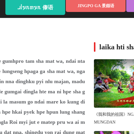
JINGPO GA 景颇语
ᥘᥣᥭᥰᥖᥭᥰ 傣语
laika hti
e gumhpro tam sha mat wa, ndai nta
 lungseng hpaga ga sha mat wa, nga
kyin nna dinghku pyi nlu majan, madu
de gumgai dingla hte ma ni hpe sha g
 ai la masum go ndai mare ko kung di
jan hpe hkai pyek hpe hpun lung shang
《我和我的祖国》NGAI 
Dingla Roi myi jut e matep pru wa ai m
MUNGDAN
au dat nna, shingdu yon rai dung mat