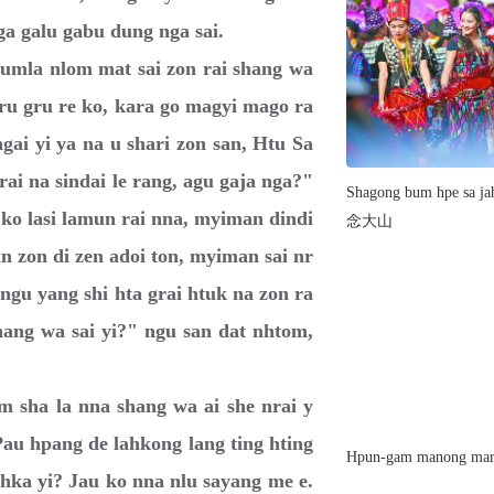
ga galu gabu dung nga sai.
la nlom mat sai zon rai shang wa
gru gru re ko, kara go magyi mago ra
gai yi ya na u shari zon san, Htu Sa
ai na sindai le rang, agu gaja nga?"
Shagong bum hpe s
ko lasi lamun rai nna, myiman dindi
念大山
 zon di zen adoi ton, myiman sai nr
 ngu yang shi hta grai htuk na zon ra
ang wa sai yi?" ngu san dat nhtom,
sha la nna shang wa ai she nrai y
au hpang de lahkong lang ting hting
Hpun-gam manong mari
hka yi? Jau ko nna nlu sayang me e.