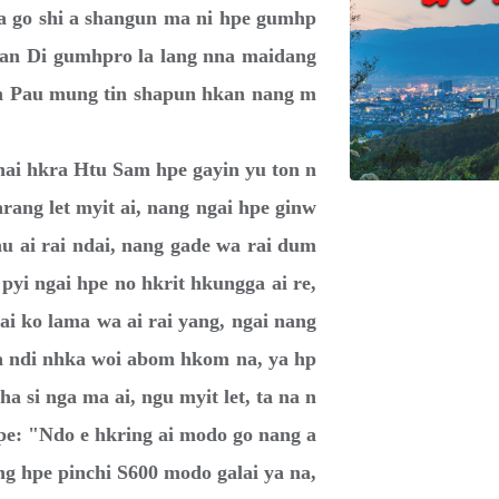
go shi a shangun ma ni hpe gumhp
Nan Di gumhpro la lang nna maidang
in Pau mung tin shapun hkan nang m
 hkra Htu Sam hpe gayin yu ton n
ang let myit ai, nang ngai hpe ginw
au ai rai ndai, nang gade wa rai dum
pyi ngai hpe no hkrit hkungga ai re,
gai ko lama wa ai rai yang, ngai nang
na ndi nhka woi abom hkom na, ya hp
ha si nga ma ai, ngu myit let, ta na n
pe: "Ndo e hkring ai modo go nang a
g hpe pinchi S600 modo galai ya na,