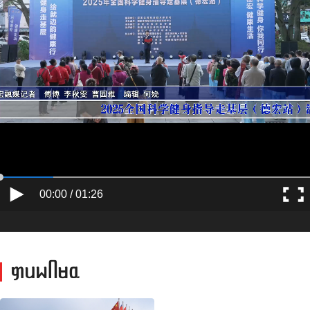
00:00 / 01:26
ᥞᥙᥕᥥᥛᥲ