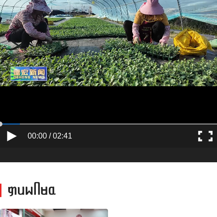
00:00 / 02:41
ᥞᥙᥕᥥᥛᥲ