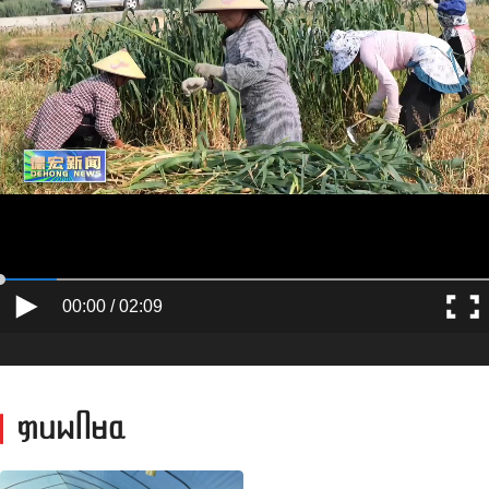
00:00 / 02:09
ᥞᥙᥕᥥᥛᥲ