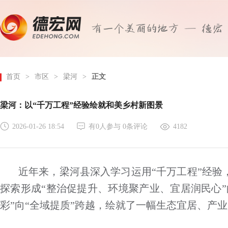
首页
>
市区
>
梁河
>
正文
​梁河：以“千万工程”经验绘就和美乡村新图景
2026-01-26 18:54
有
0
人参与
0
条评论
4182
近年来，梁河县深入学习运用“千万工程”经验
探索形成“整治促提升、环境聚产业、宜居润民心
彩”向“全域提质”跨越，绘就了一幅生态宜居、产