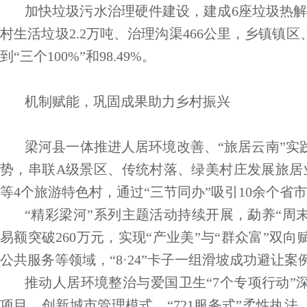
加快垃圾污水治理硬件建设，建成6座垃圾热解
村生活垃圾2.2万吨、治理沟渠466公里，乡镇镇
到“三个100%”和98.49%。
机制赋能，巩固成果助力乡村振兴
梁河县一体推进人居环境改善、“旅居云南”实践
势，串联A级景区、传统村落、绿美村庄发展旅居
等4个旅游特色村，通过“三节同办”吸引10余个省市
“精彩梁河”系列主题活动持续开展，勐养“周
易额突破260万元，实现“产业美”与“群众富”双
公共服务等领域，“8·24”卡子一组滑坡成功避让
推动人居环境整治与爱国卫生“7个专项行动”
项目，创新城市管理模式，“721服务式”柔性执法