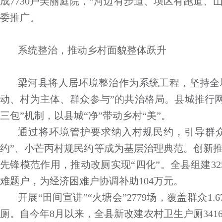
成7730户美丽庭院，“河边有步道、坝区有跑道、
委推广。
系统整治，推动乡村面貌整体跃升
梁河县将人居环境整治作为系统工程，坚持全
动、村为主体、群众参与”的共治格局。县城推行网格
三包”机制，以县城“净”带动乡村“美”。
通过将环境管护要求纳入村规民约，引导群众从
约”、小芒丙村规民约等成为基层治理典范。创新推行
先锋模范作用，推动改厕实现“四化”。全县组建325
难题户，为经济困难户协调补助104万元。
开展“田间宣讲”“火塘会”2779场，覆盖群众1
厕。自今年8月以来，全县新改建农村卫生户厕341