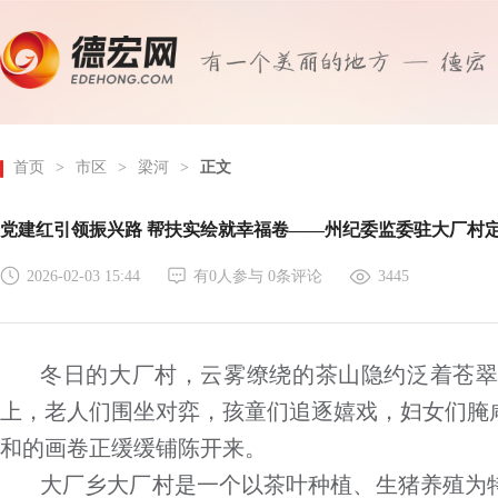
首页
>
市区
>
梁河
>
正文
党建红引领振兴路 帮扶实绘就幸福卷——州纪委监委驻大厂村
2026-02-03 15:44
有
0
人参与
0
条评论
3445
冬日的大厂村，云雾缭绕的茶山隐约泛着苍
上，老人们围坐对弈，孩童们追逐嬉戏，妇女们腌
和的画卷正缓缓铺陈开来。
大厂乡大厂村是一个以茶叶种植、生猪养殖为