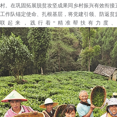
村。在巩固拓展脱贫攻坚成果同乡村振兴有效衔接
工作队锚定使命、扎根基层，将党建引领、防返贫
联起来，践行着“精准帮扶有力度、