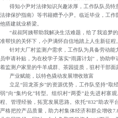
得知小尹对法律知识兴趣浓厚，工作队队员特
法律保护指南》等书籍赠予小尹。临近毕业，工作
他搭建就业桥梁。
“叔叔阿姨帮助我解决生活难题，给了我追梦的
准帮扶的关怀下，小尹满怀自信地踏上人生新征程
针对大厂村监测户需求，工作队为具备劳动能
员申请补贴，为在校学子落实“雨露计划”，协助
着监测户家里的牛羊成群、茶园提质，驻村干部面
产业赋能，以特色撬动发展增收致富
立足“回龙茶乡”的资源优势，工作队坚持“取经
弱”向“集约化”转型。组织村“两委”赴先进村
程、管理经验，拓宽发展思路。依托“832”助农
严格把控产品质量，助力村集体经济和群众增收7.8