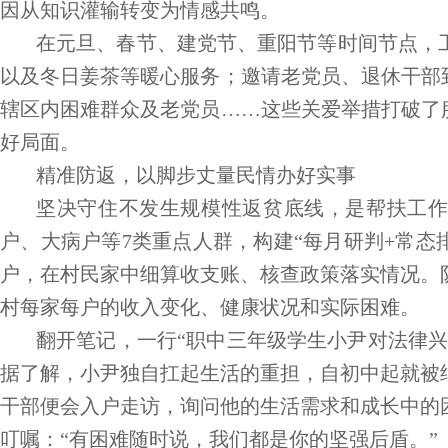
因从知识灌输转变为情感共鸣。
在元旦、春节、建党节、重阳节等时间节点，
以及冬日姜茶等暖心服务；邀请老党员、退休干部
辖区内困难群众及老党员……这些关爱举措打破了
好局面。
精准防返，以脚步丈量民情办好实事
坚决守住不发生规模性返贫底线，是帮扶工
户、大病户等7类重点人群，构建“每月研判+常态排
户，在村民家中细算收支账、核查政策落实情况。
村每家每户的收入变化、健康状况和实际困难。
翻开笔记，一行“职中三年级学生小尹对法律兴
据了解，小尹独自扛起生活的重担，自初中起就被
干部便会入户走访，询问他的生活需求和成长中的
叮嘱：“有困难随时说，我们都是你的坚强后盾。”