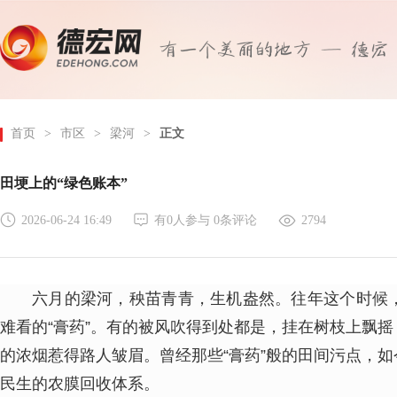
首页
>
市区
>
梁河
>
正文
田埂上的“绿色账本”
2026-06-24 16:49
有
0
人参与
0
条评论
2794
六月的梁河，秧苗青青，生机盎然。往年这个时候
难看的“膏药”。有的被风吹得到处都是，挂在树枝上飘
的浓烟惹得路人皱眉。曾经那些“膏药”般的田间污点，
民生的农膜回收体系。