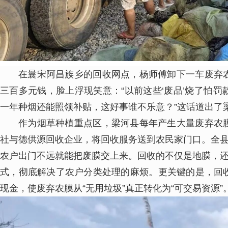
在曩宋阿昌族乡的回收网点，杨师傅卸下一车废弃
三百多元钱，脸上浮现笑意：“以前这些‘废品’烧了怕
一年种烟还能照领补贴，这好事谁不乐意？”这话道出了
作为烟草种植重点区，梁河县每年产生大量废弃农
社与德供源回收企业，将回收服务送到农民家门口。全县
农户出门不远就能把废膜交上来。回收的不仅是地膜，还
式，彻底解决了农户分类处理的麻烦。更关键的是，回
现金，使废弃农膜从“无用垃圾”真正转化为“可交易资源”