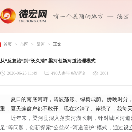
首页
>
市区
>
梁河
>
正文
从“反复治”到“长久清” 梁河创新河道治理模式
2026-06-25 11:49
有
0
人参与
0
条评论
2861
夏日的南底河畔，碧波荡漾、绿树成荫。傍晚时分，
重，夏天连窗户都不敢开。现在水清了、岸绿了，我每天
近年来，梁河县深入落实河湖长制，针对城区河道
足”等问题，创新探索“公益岗+河道管护”模式，通过