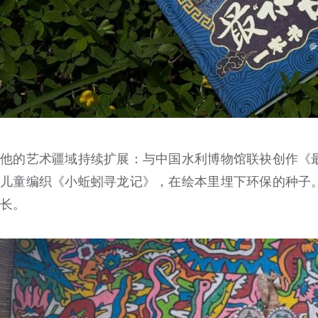
他的艺术疆域持续扩展：与中国水利博物馆联袂创作《
儿童编织《小蚯蚓寻龙记》，在绘本里埋下环保的种子
长。