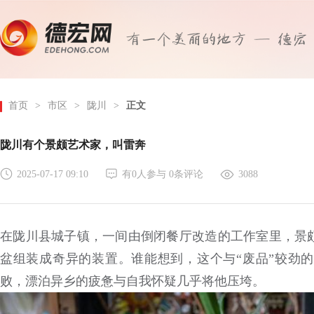
首页
>
市区
>
陇川
>
正文
陇川有个景颇艺术家，叫雷奔
2025-07-17 09:10
有
0
人参与
0
条评论
3088
在陇川县城子镇，一间由倒闭餐厅改造的工作室里，景
盆组装成奇异的装置。谁能想到，这个与“废品”较劲
败，漂泊异乡的疲惫与自我怀疑几乎将他压垮。