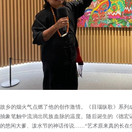
故乡的烟火气点燃了他的创作激情。《目瑙纵歌》系列
抽象笔触中流淌出民族血脉的温度。随后诞生的《德宏
的悠闲大爹、泼水节的神话传说……“艺术原来真的长在