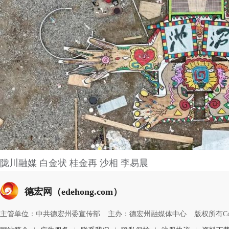
陇川融媒 白金状 桂金再 沙相 李易晨
德宏网（edehong.com）
主管单位：中共德宏州委宣传部
主办：德宏州融媒体中心
版权所有Copyri