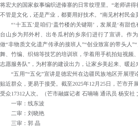
将宏大的国家叙事编织进傣寨的日常纹理里。“老师讲得
不管是文化，还是产业，都要用好技术。”南见村村民金
“‘十五五’是咱们‘盖竹楼的关键期’，发展是‘有甜
台山乡为邦外村、出冬瓜村的乡亲们进行了宣讲。作为
做“非物质文化遗产传承的接班人”“创业致富的带头人”
舞、竹编、织锦等技艺的培训班，学着用手机拍短视频、
志愿服务队”，为村寨的建设出力，让家乡美起来、暖起
“五用”“五化”宣讲是德宏州在边疆民族地区开展
贴近群众，更易于接受。截至2025年12月25日，芒市
受众17312人次。（芒市融媒记者 石喃喃 通讯员 杨安社 
一审：线东波
二审：刘晓艳
三审：郭 晶