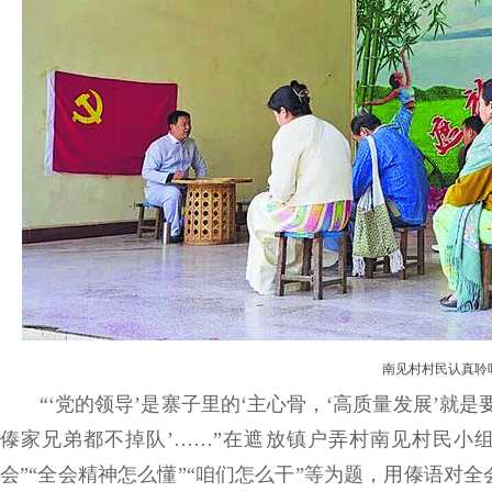
南见村村民认真聆
“‘党的领导’是寨子里的‘主心骨，‘高质量发展’就是要
傣家兄弟都不掉队’……”在遮放镇户弄村南见村民小
会”“全会精神怎么懂”“咱们怎么干”等为题，用傣语对