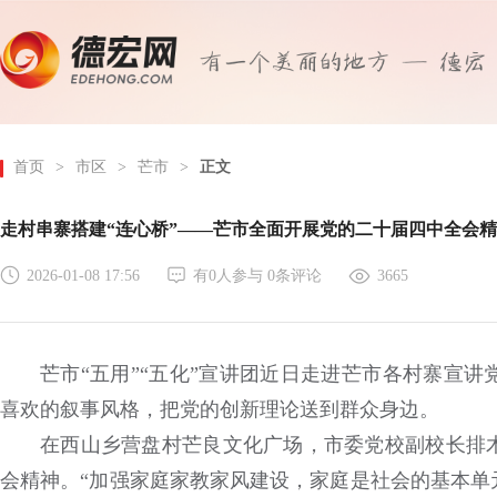
首页
>
市区
>
芒市
>
正文
走村串寨搭建“连心桥”——芒市全面开展党的二十届四中全会
2026-01-08 17:56
有
0
人参与
0
条评论
3665
芒市“五用”“五化”宣讲团近日走进芒市各村寨宣
喜欢的叙事风格，把党的创新理论送到群众身边。
在西山乡营盘村芒良文化广场，市委党校副校长排
会精神。“加强家庭家教家风建设，家庭是社会的基本单