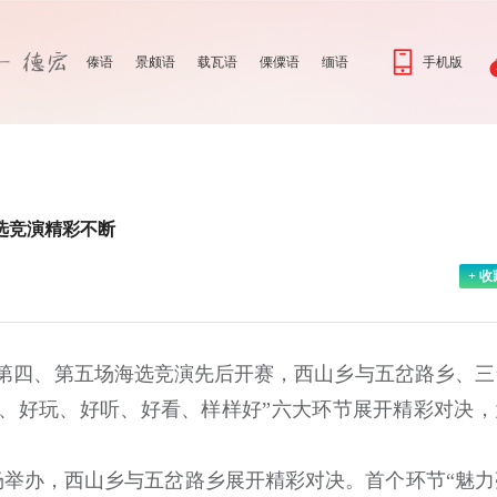
傣语
景颇语
载瓦语
傈僳语
缅语
手机版
选竞演精彩不断
+ 收
区第四、第五场海选竞演先后开赛，西山乡与五岔路乡、三
、好玩、好听、好看、样样好”六大环节展开精彩对决，
举办，西山乡与五岔路乡展开精彩对决。首个环节“魅力