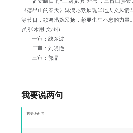
备受瞩目的“主题竞演”环节，三台山乡
《德昂山的春天》淋漓尽致展现当地人文风情
等节目，歌舞温婉昂扬，彰显生生不息的力量
员 张木用 文/图）
一审：线东波
二审：刘晓艳
三审：郭晶
我要说两句