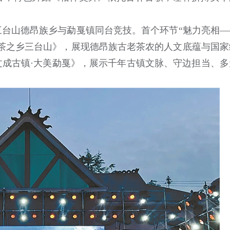
台山德昂族乡与勐戛镇同台竞技。首个环节“魅力亮相—
茶之乡三台山》，展现德昂族古老茶农的人文底蕴与国家
成古镇·大美勐戛》，展示千年古镇文脉、守边担当、多