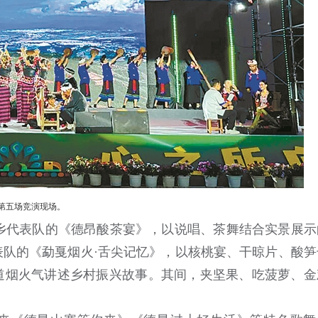
第五场竞演现场。
山乡代表队的《德昂酸茶宴》，以说唱、茶舞结合实景展示
队的《勐戛烟火·舌尖记忆》，以核桃宴、干晾片、酸笋
道烟火气讲述乡村振兴故事。其间，夹坚果、吃菠萝、金