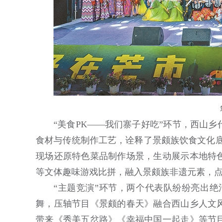
“美食PK——我们寨子好吃”环节，西山
食材与传统制作工艺，诠释了景颇族饮食文化底
现场还原特色菜品制作场景，生动展示本地特
等文体趣味游戏比拼，融入景颇族非遗元素，
“主题竞演”环节，两个代表队纷纷亮出绝
舞，压轴节目《景颇的春天》融合西山乡人文
带来《秀美五岔路》《幸福中国一起走》等节