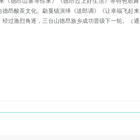
带来《德昂山寨等你来》《德昂过上好生活》等特色歌舞
与德昂酸茶文化。勐戛镇演绎《送郎调》《让幸福飞起来
。经过激烈角逐，三台山德昂族乡成功晋级下一轮。（通