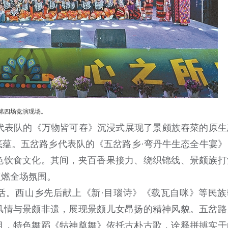
第四场竞演现场。
乡代表队的《万物皆可舂》沉浸式展现了景颇族舂菜的原生
蕴。五岔路乡代表队的《五岔路乡·弯丹牛生态全牛宴》
色饮食文化。其间，夹百香果接力、绕织锦线、景颇族打
点燃全场氛围。
活。西山乡先后献上《新·目瑙诗》《载瓦自咪》等民族
风情与景颇非遗，展现景颇儿女昂扬的精神风貌。五岔路
目，特色舞蹈《牯神奠舞》依托古朴古歌，诠释拼搏实干