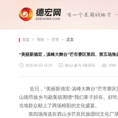
首页
>
市区
>
芒市
>
正文
“美丽新德宏，滇峰大舞台”芒市赛区第四、第五场海
2026-06-03 16:33
有
0
人参与
0
条评论
3098
近日，“美丽新德宏·滇峰大舞台”芒市赛
山德昂族乡与勐戛镇围绕“我们寨子好在、好吃
当地群众献上了两场精彩的文化盛宴。
第四场海选在西山乡芒良民族团结文化广场