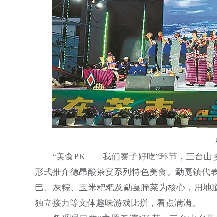
“美食PK——我们寨子好吃”环节，三台
形式推介德昂酸茶宴系列特色美食。勐戛镇代表
巴、灰粽、玉米粑粑及勐戛腌菜为核心，用地
独立接力等文体趣味游戏比拼，看点满满。