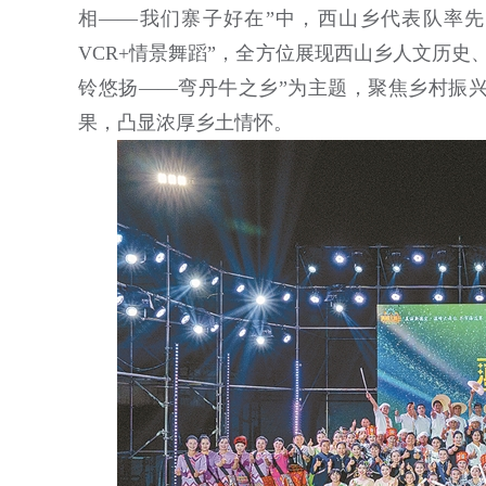
相——我们寨子好在”中，西山乡代表队率先
VCR+情景舞蹈”，全方位展现西山乡人文历
铃悠扬——弯丹牛之乡”为主题，聚焦乡村振
果，凸显浓厚乡土情怀。