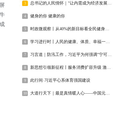
总书记的人民情怀｜“让内需成为经济发展的主动力”
3
屏
牛
健身的你 健康的你
4
成
时政微观察丨从40%的新目标看全民健身事业高质量发展
5
学习进行时丨人民的健康、体质、幸福一脉相承
6
习言道｜防汛工作，习近平为何强调“宁可十防九空”？
7
新思想引领新征程丨服务消费扩容升级 激发内需新活力
8
此行间·习近平心系体育强国建设
9
大道行天下｜最是真情暖人心——中国元首外交的世界情怀与大国气派
10