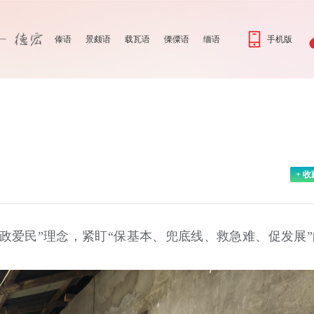
傣语
景颇语
载瓦语
傈僳语
缅语
手机版
+ 收
民政爱民”理念，紧盯“保基本、兜底线、救急难、促发展”