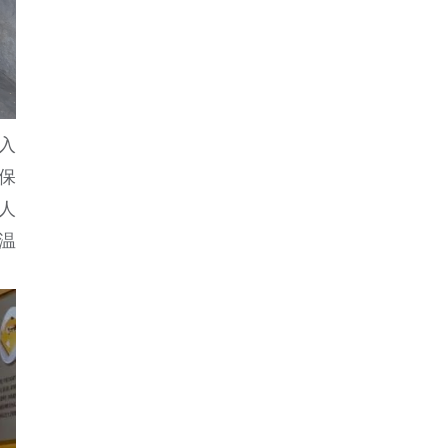
入
童保
疾人
温