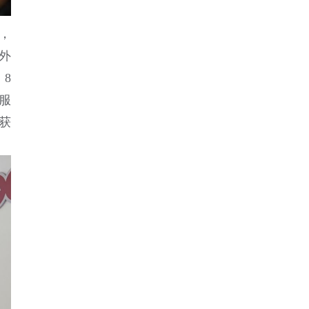
，
意外
8
服
获