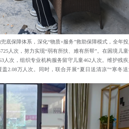
的兜底保障体系，深化“物质+服务”救助保障模式，全年投
45725人次，努力实现“弱有所扶、难有所帮”。在困境儿
1563人次，组织专业机构服务留守儿童462人次。维护残
覆盖2.08万人次。同时，联合开展“夏日送清凉”“寒冬送