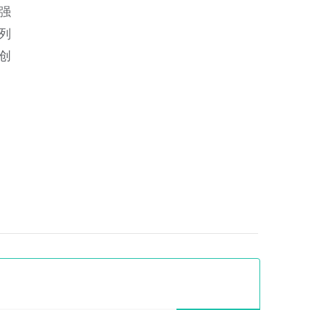
强
列
额创