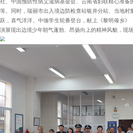
社、中国预防性病艾滋病基金会、云南省妇联精心准备
等。同时，瑞丽市出入境边防检查站银井分站、当地村
跃，喜气洋洋。中缅学生轮番登台，献上《黎明傣乡》
演展现出边境少年朝气蓬勃、昂扬向上的精神风貌，现