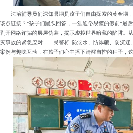
法治辅导员们深知暑期是孩子们自由探索的黄金期，
该点链接？”孩子们踊跃回答，一堂通俗易懂的假前“最
剥开网络诈骗的层层伪装，揭示虚拟世界暗藏的陷阱。
灾事故的紧急应对……民警将“防溺水、防诈骗、防沉迷、
案例与趣味互动，在孩子们心中播下清醒自护的种子，这