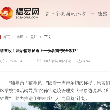
首页
>
市区
>
盈江
>
正文
请查收！法治辅导员送上一份暑期“安全攻略”
2025-07-04 15:51
有
0
人参与
0
条评论
4244
“辅导员！辅导员！”随着一声声亲切的称呼，民警
区学校“法治辅导员”的德宏边境管理支队平原边境派出
锦囊”，助力推进守护未成年人“向日葵”计划。