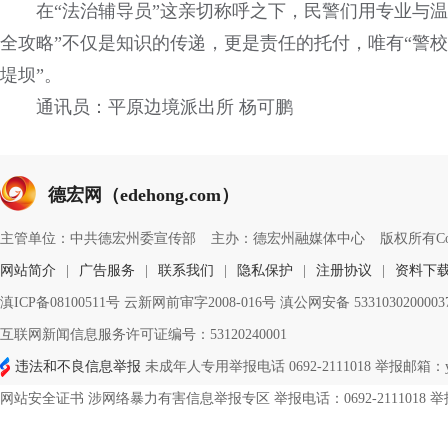
在“法治辅导员”这亲切称呼之下，民警们用专业与
全攻略”不仅是知识的传递，更是责任的托付，唯有“警
堤坝”。
通讯员：平原边境派出所 杨可鹏
德宏网（edehong.com）
主管单位：中共德宏州委宣传部
主办：德宏州融媒体中心
版权所有Copyri
网站简介
|
广告服务
|
联系我们
|
隐私保护
|
注册协议
|
资料下
滇ICP备08100511号 云新网前审字2008-016号 滇公网安备 533103020000
互联网新闻信息服务许可证编号：53120240001
违法和不良信息举报
未成年人专用举报电话 0692-2111018 举报邮箱：ynd
网站安全证书 涉网络暴力有害信息举报专区 举报电话：0692-2111018 举报邮箱