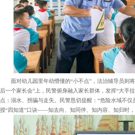
面对幼儿园里年幼懵懂的“小不点”，法治辅导员则
后一个家长会”上，民警俯身融入家长群体，发挥“大手
点：溺水、拐骗与走失。民警恳切提醒：“危险水域不仅
授“四知道”口诀——知去向、知同伴、知内容、知归时，