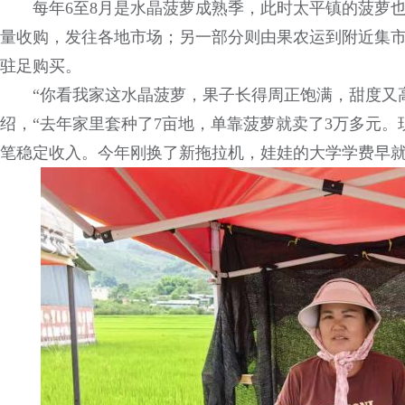
每年6至8月是水晶菠萝成熟季，此时太平镇的菠萝
量收购，发往各地市场；另一部分则由果农运到附近集
驻足购买。
“你看我家这水晶菠萝，果子长得周正饱满，甜度又
绍，“去年家里套种了7亩地，单靠菠萝就卖了3万多元
笔稳定收入。今年刚换了新拖拉机，娃娃的大学学费早就