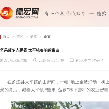
首页
>
市区
>
盈江
>
正文
坚果菠萝齐飘香 太平镇奏响致富曲
来源：德宏团结报
2025-09-01 18:40
有
0
人参与
0
条评论
在盈江县太平镇的山野间，一幅“地上金波涌动，树上
景的背后，藏着太平镇 “坚果+菠萝”林下套种的农业智慧