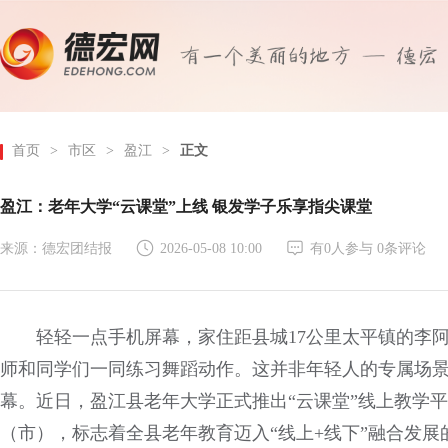
首页
>
市区
>
盈江
>
正文
盈江：老年大学“云课堂”上线 银发学子乐享指尖课堂
来源：德宏团结报
2026-05-08 10:00
有
0
人参与
0
条评论
轻轻一点手机屏幕，家住距县城17公里太平镇的李
师和同学们一同练习舞蹈动作。这并非年轻人的专属场
幕。近日，盈江县老年大学正式推出“云课堂”线上教学
（市），标志着全县老年教育迈入“线上+线下”融合发展