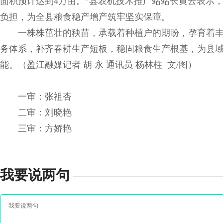
面积预计达到4万亩。”县农机技术推广站站长黄云表示
负担，为全县粮食稳产增产筑牢坚实保障。
一株株茁壮的秧苗，承载着种植户的期盼，孕育着
务体系，补齐春耕生产短板，稳固粮食生产根基，为县
能。（盈江融媒记者 胡 永 通讯员 杨林柱 文/图）
一审：张祖杏
二审：刘晓艳
三审：方娇艳
我要说两句