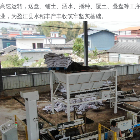
高速运转，送盘、铺土、洒水、播种、覆土、叠盘等工
业，为盈江县水稻丰产丰收筑牢坚实基础。