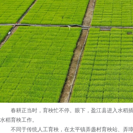
春耕正当时，育秧忙不停。眼下，盈江县进入水稻
水稻育秧工作。
不同于传统人工育秧，在太平镇弄盏村育秧站、弄