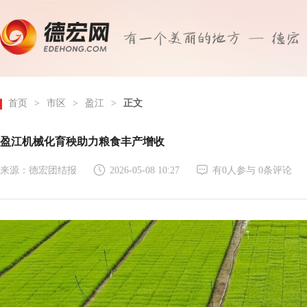
首页
>
市区
>
盈江
>
正文
盈江机械化育秧助力粮食丰产增收
来源：德宏团结报
2026-05-08 10:27
有
0
人参与
0
条评论