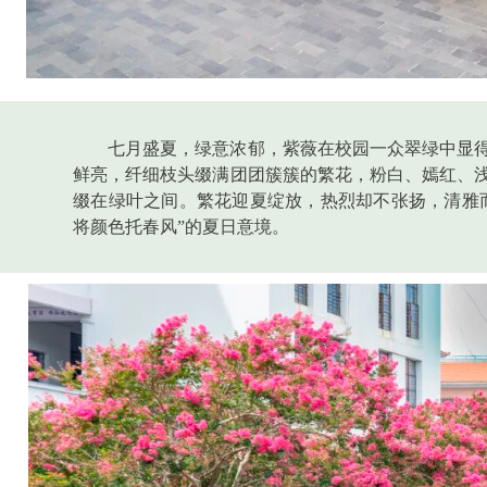
七月盛夏，绿意浓郁，紫薇在校园一众翠绿中显
鲜亮，纤细枝头缀满团团簇簇的繁花，粉白、嫣红、
缀在绿叶之间。繁花迎夏绽放，热烈却不张扬，清雅
将颜色托春风”的夏日意境。