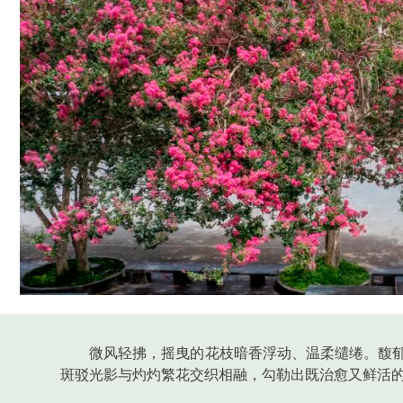
微风轻拂，摇曳的花枝暗香浮动、温柔缱绻。馥
斑驳光影与灼灼繁花交织相融，勾勒出既治愈又鲜活