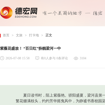
首页
>
文旅
>
打卡地
>
正文
紫薇花盛放！ “百日红”扮靓梁河一中
2026-07-08 15:58
有
0
人参与
0
条评论
3104
夏日读书时，陌上紫薇艳。骄阳盛夏，梁河县第
繁花缀满枝头，灼灼芳华摇曳风中，为静谧书香校园