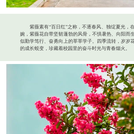
紫薇素有“百日红”之称，不逐春风、独绽夏光，
婉，紫薇花自带坚韧蓬勃的风骨，不惧暑热、向阳而
似勤学笃行、奋勇向上的莘莘学子。四季流转，岁岁
的成长蜕变，珍藏着校园里的奋斗时光与青春烟火。