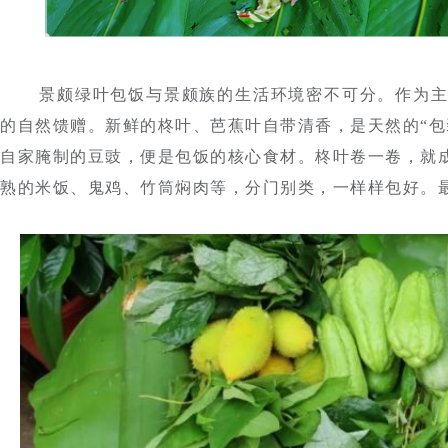
景颇绿叶包饭与景颇族的生活环境密不可分。作为
的自然馈赠
。新鲜的柊叶、芭蕉叶自带清香，是天然的“包
自家腌制的豆豉，便是包饭的核心食材。柊叶卷一卷，就
熟的米饭、鬼鸡、竹筒焖肉等，分门别类，一样样包好。最