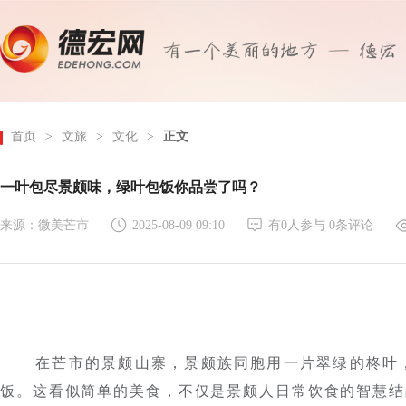
首页
>
文旅
>
文化
>
正文
一叶包尽景颇味，绿叶包饭你品尝了吗？
来源：微美芒市
2025-08-09 09:10
有
0
人参与
0
条评论
在芒市的景颇山寨，景颇族同胞用一片翠绿的柊叶
饭。这看似简单的美食，不仅是景颇人日常饮食的智慧结