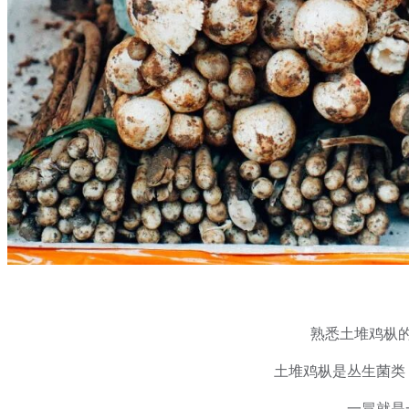
熟悉
土堆
鸡枞
土堆
鸡枞是丛生菌类
一冒就是