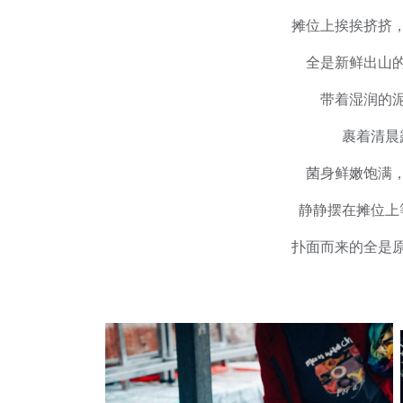
摊位上挨挨挤挤
全是新鲜出山
带着湿润的
裹着清晨
菌身鲜嫩饱满
静静摆在摊位上
扑面而来的全是