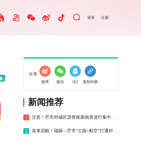
登录
注册
分享
藏
微博
微信
QQ
复制转载
新闻推荐
注意！芒市对城区沥青路面病害进行集中修复
1
首单启航！瑞丽—芒市“公路+航空”打通对缅出口新通道
2