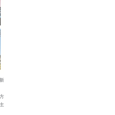
新
方
主