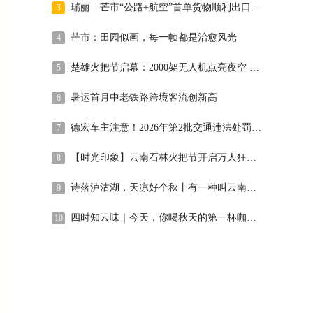
瑞丽—芒市“公路+航空”首单货物顺利出口缅甸
3
芒市：田园似画，每一帧都是治愈风光
4
楚雄火把节启幕：2000架无人机点亮夜空 万人共舞开启狂欢之夜
5
暑运首月中老铁路跨境客流创新高
6
德宏车主注意！2026年第2批交通违法处罚决定书公告送达
7
【时光印象】云南石林火把节开启万人狂欢模式
8
诗落泸沽湖，天凉好个秋丨有一种叫云南的生活之365天
9
四时知云味｜今天，你喝秋天的第一杯咖啡了吗？
10