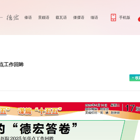
傣语
景颇语
载瓦语
傈僳语
缅语
手机版
亮点工作回眸
+ 收