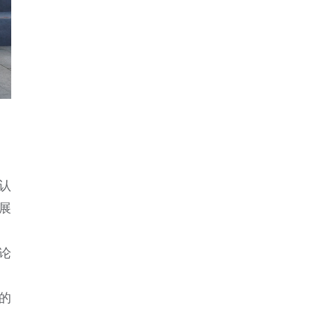
认
展
论
的