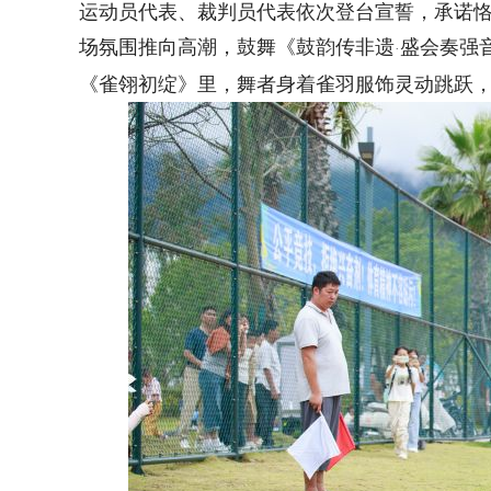
运动员代表、裁判员代表依次登台宣誓，承诺
场氛围推向高潮，鼓舞《鼓韵传非遗
盛会奏强
·
《雀翎初绽》里，舞者身着雀羽服饰灵动跳跃