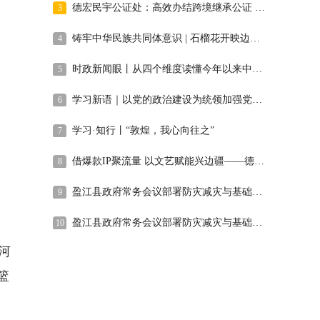
德宏民宇公证处：高效办结跨境继承公证 司法温度暖侨心
3
铸牢中华民族共同体意识 | 石榴花开映边关 委员宣讲固同心——德宏州政协“石榴红”宣讲团工作纪实
4
时政新闻眼丨从四个维度读懂今年以来中国元首外交
5
学习新语｜以党的政治建设为统领加强党的各方面建设
6
学习·知行丨“敦煌，我心向往之”
7
借爆款IP聚流量 以文艺赋能兴边疆——德宏州文联2026年上半年文艺工作回眸
8
盈江县政府常务会议部署防灾减灾与基础教育工作
9
盈江县政府常务会议部署防灾减灾与基础教育工作
10
河
篮