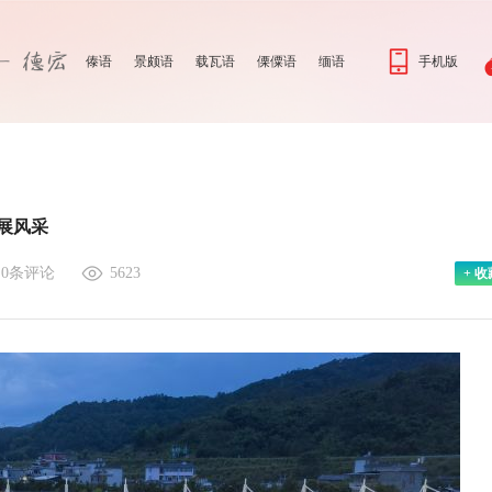
傣语
景颇语
载瓦语
傈僳语
缅语
手机版
逐展风采
与
0
条评论
5623
+ 收