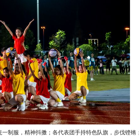
身着统一制服，精神抖擞；各代表团手持特色队旗，步伐铿锵