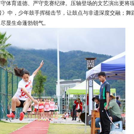
恪守体育道德、严守竞赛纪律。压轴登场的文艺演出更将
音》中，少年鼓手挥槌击节，让鼓点与非遗深度交融；舞
，尽显生命蓬勃朝气。