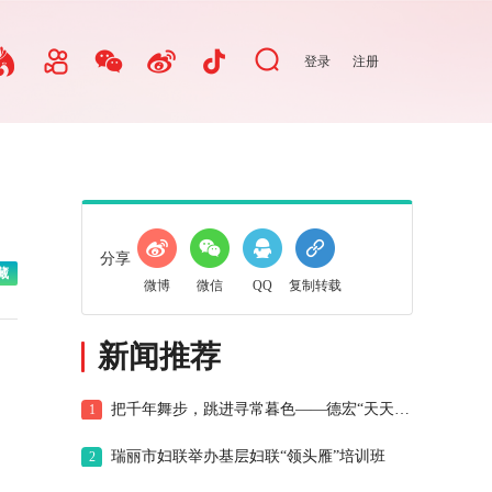
登录
注册
分享
藏
微博
微信
QQ
复制转载
新闻推荐
把千年舞步，跳进寻常暮色——德宏“天天目瑙纵歌”纪事
1
瑞丽市妇联举办基层妇联“领头雁”培训班
2