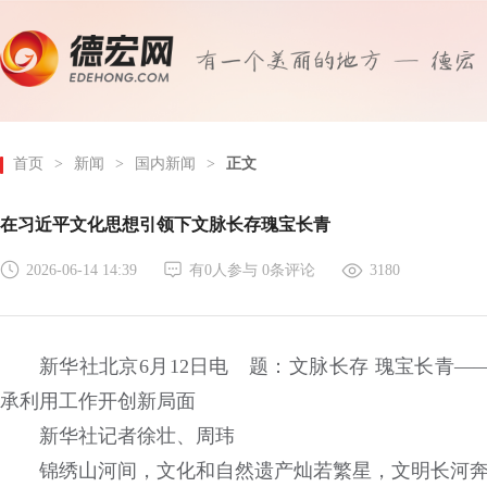
首页
>
新闻
>
国内新闻
>
正文
在习近平文化思想引领下文脉长存瑰宝长青
2026-06-14 14:39
有
0
人参与
0
条评论
3180
新华社北京6月12日电 题：文脉长存 瑰宝长青
承利用工作开创新局面
新华社记者徐壮、周玮
锦绣山河间，文化和自然遗产灿若繁星，文明长河