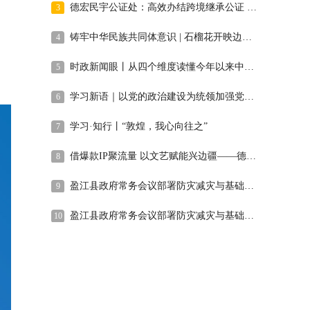
德宏民宇公证处：高效办结跨境继承公证 司法温度暖侨心
3
铸牢中华民族共同体意识 | 石榴花开映边关 委员宣讲固同心——德宏州政协“石榴红”宣讲团工作纪实
4
时政新闻眼丨从四个维度读懂今年以来中国元首外交
5
学习新语｜以党的政治建设为统领加强党的各方面建设
6
学习·知行丨“敦煌，我心向往之”
7
借爆款IP聚流量 以文艺赋能兴边疆——德宏州文联2026年上半年文艺工作回眸
8
盈江县政府常务会议部署防灾减灾与基础教育工作
9
盈江县政府常务会议部署防灾减灾与基础教育工作
10