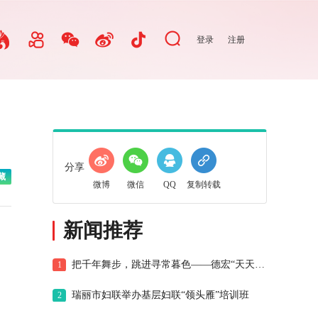
登录
注册
分享
藏
微博
微信
QQ
复制转载
新闻推荐
把千年舞步，跳进寻常暮色——德宏“天天目瑙纵歌”纪事
1
瑞丽市妇联举办基层妇联“领头雁”培训班
2