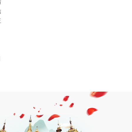
与
信
王
。
引