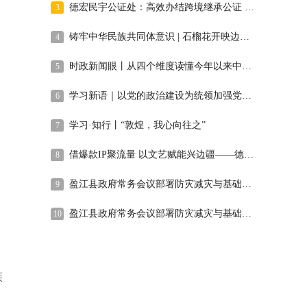
德宏民宇公证处：高效办结跨境继承公证 司法温度暖侨心
3
铸牢中华民族共同体意识 | 石榴花开映边关 委员宣讲固同心——德宏州政协“石榴红”宣讲团工作纪实
4
时政新闻眼丨从四个维度读懂今年以来中国元首外交
5
学习新语｜以党的政治建设为统领加强党的各方面建设
6
学习·知行丨“敦煌，我心向往之”
7
借爆款IP聚流量 以文艺赋能兴边疆——德宏州文联2026年上半年文艺工作回眸
8
盈江县政府常务会议部署防灾减灾与基础教育工作
9
盈江县政府常务会议部署防灾减灾与基础教育工作
10
族