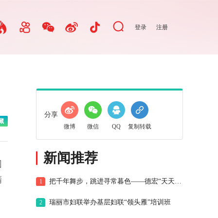
登录
注册
分享
藏
微博
微信
QQ
复制转载
新闻推荐
园
精
把千年舞步，跳进寻常暮色——德宏“天天目瑙纵歌”纪事
1
瑞丽市妇联举办基层妇联“领头雁”培训班
2