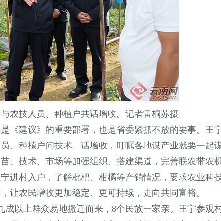
，与农技人员、种植户共话增收。记者雷桐苏摄
收是《建议》的重要部署，也是省委紧抓不放的要事。王
人员、种植户问技术、话增收，叮嘱各地谋产业就要一起
种苗、技术、市场等加强组织、搭建渠道，完善联农带农
王宁进村入户，了解枇杷、柑橘等产销情况，要求农业科
种，让农民增收更加稳定、更可持续，走向共同富裕。
，九成以上群众易地搬迁而来，8个民族一家亲。王宁参观