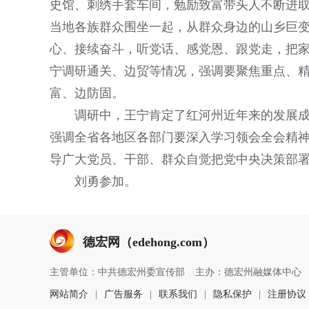
史馆、刺绣手套车间，勉励致富带头人不断进
当地各族群众围坐一起，从群众身边的山乡巨
心、接续奋斗，听党话、感党恩、跟党走，把
宁调研通关、边贸等情况，强调要聚焦重点、
富、边防固。
调研中，王宁肯定了红河州近年来的发展
强调全省各地区各部门要深入学习领会全会精
导广大党员、干部、群众自觉把党中央决策部
刘勇参加。
德宏网（edehong.com）
主管单位：中共德宏州委宣传部
主办：德宏州融媒体中心
网站简介
|
广告服务
|
联系我们
|
隐私保护
|
注册协议