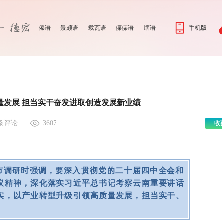
傣语
景颇语
载瓦语
傈僳语
缅语
手机版
量发展 担当实干奋发进取创造发展新业绩
条评论
3607
+ 收
溪市调研时强调，要深入贯彻党的二十届四中全会和
议精神，深化落实习近平总书记考察云南重要讲话
实，以产业转型升级引领高质量发展，担当实干、