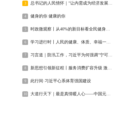
总书记的人民情怀｜“让内需成为经济发展的主动力”
3
健身的你 健康的你
4
时政微观察丨从40%的新目标看全民健身事业高质量发展
5
学习进行时丨人民的健康、体质、幸福一脉相承
6
习言道｜防汛工作，习近平为何强调“宁可十防九空”？
7
新思想引领新征程丨服务消费扩容升级 激发内需新活力
8
此行间·习近平心系体育强国建设
9
大道行天下｜最是真情暖人心——中国元首外交的世界情怀与大国气派
10