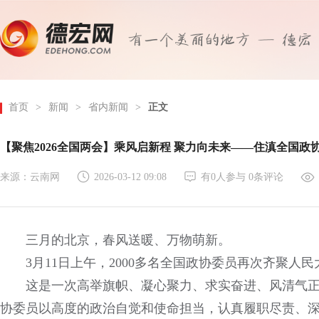
首页
>
新闻
>
省内新闻
>
正文
【聚焦2026全国两会】乘风启新程 聚力向未来——住滇全国
来源：云南网
2026-03-12 09:08
有
0
人参与
0
条评论
三月的北京，春风送暖、万物萌新。
3月11日上午，2000多名全国政协委员再次齐聚
这是一次高举旗帜、凝心聚力、求实奋进、风清气正
协委员以高度的政治自觉和使命担当，认真履职尽责、