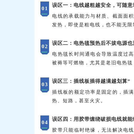
误区一：电线越粗越安全，可随意
0
1
电线的承载能力与材质、截面面
发热，即使是粗电线，也不能无限
误区二：电热毯预热后不拔电源也
0
2
电热毯长时间通电会导致温度过
被褥等可燃物，尤其是老旧电热毯
误区三：插线板插得越满越划算”
0
3
插线板的额定功率是固定的，插
热、短路，甚至火灾。
误区四：用胶带缠绕破损电线就能
0
4
胶带只能临时绝缘，无法解决电