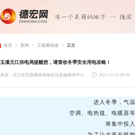
首页
>
新闻
>
正能量稿池
>
正文
玉溪元江供电局提醒您，请查收冬季安全用电攻略！
来源：元江哈尼族彝族傣族自治县融媒体中心
2025-12-12 09:20
进入冬季，气
空调、电热毯、电暖器
将集中投
为了让大家在抵