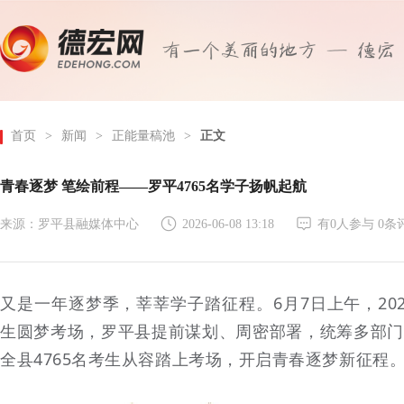
首页
>
新闻
>
正能量稿池
>
正文
青春逐梦 笔绘前程——罗平4765名学子扬帆起航
来源：罗平县融媒体中心
2026-06-08 13:18
有
0
人参与
0
条
又是一年逐梦季，莘莘学子踏征程。6月7日上午，20
生圆梦考场，罗平县提前谋划、周密部署，统筹多部门
全县4765名考生从容踏上考场，开启青春逐梦新征程