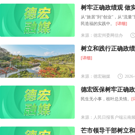
树牢正确政绩观 做
从“旅居”到“创业”，从“
民造福的实践中。
[详细]
来源：德宏州委网信办
树立和践行正确政绩观
[详细]
来源：德宏融媒
2026-
德宏医保树牢正确政
民生无小事，枝叶总关情。
[
来源：人民日报客户端云南
芒市领导干部树立和