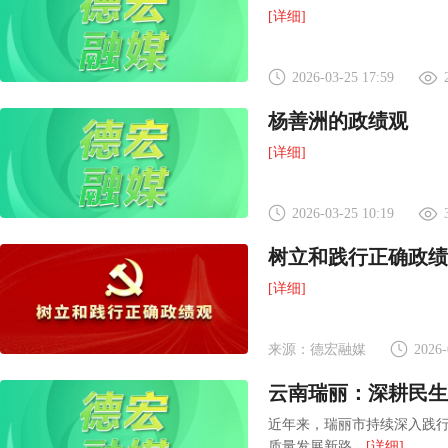
[详细]
2026-03-25 17:59
杨善洲的政绩观
[详细]
2026-03-25 10:19
[详细]
来源：德宏融媒
2026-
云南瑞丽：深耕民生
近年来，瑞丽市持续深入践行
质量发展新路。
[详细]