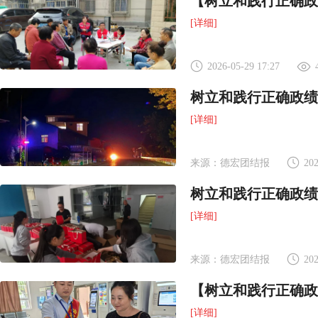
【树立和践行正确政
[详细]
2026-05-29 17:27
树立和践行正确政绩观
[详细]
来源：德宏团结报
202
树立和践行正确政绩
[详细]
来源：德宏团结报
202
【树立和践行正确政
[详细]