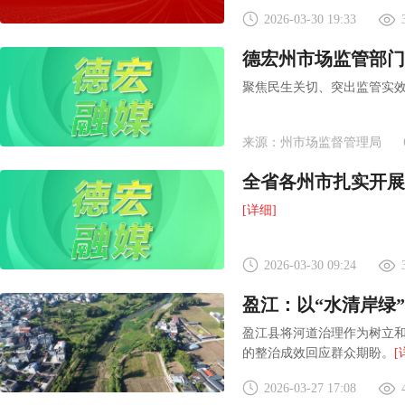
2026-03-30 19:33
德宏州市场监管部门开
聚焦民生关切、突出监管实
来源：州市场监督管理局
全省各州市扎实开展
[详细]
2026-03-30 09:24
盈江：以“水清岸绿
盈江县将河道治理作为树立和
的整治成效回应群众期盼。
[
2026-03-27 17:08