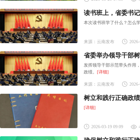
读书班上，省委书记
本次读书班学了什么？怎么学
来源：云南发布
2026-
省委举办领导干部树
发挥领导干部示范带头作用
政绩。
[详细]
来源：云南发布
2026-
树立和践行正确政绩
[详细]
2026-03-19 09:09