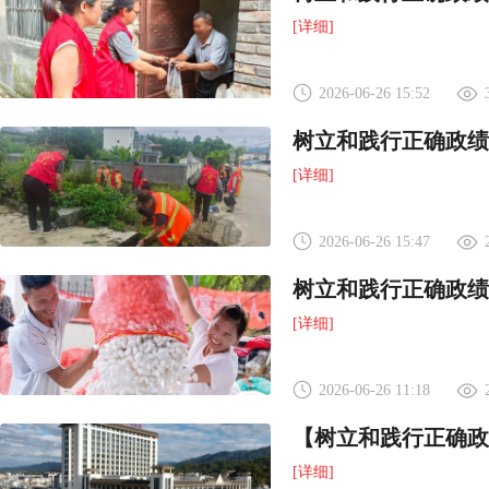
[详细]
2026-06-26 15:52
树立和践行正确政绩
[详细]
2026-06-26 15:47
树立和践行正确政绩
[详细]
2026-06-26 11:18
【树立和践行正确政
[详细]