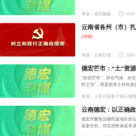
来源：德宏融媒
2026-
云南省各州（市）扎
[详细]
来源：云南日报
2026-
德宏芒市：“土”资源
“好在芒市”，好在气候、好
时之功”，而是把本土特色资
来源：人民日报客户端云南
云南德宏：以正确政
德宏州聚焦边疆民族地区群
发新生机，切实把医保改革