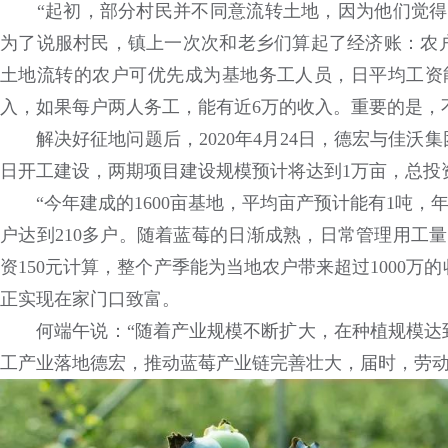
“起初，部分村民并不同意流转土地，因为他们觉得3
为了说服村民，镇上一次次和老乡们算起了经济账：农户
土地流转的农户可优先成为基地务工人员，日平均工资能
入，如果每户两人务工，能有近6万的收入。重要的是，
解决好征地问题后，2020年4月24日，德宏与佳沃
日开工建设，两期项目建设规模预计将达到1万亩，总投资
“今年建成的1600亩基地，平均亩产预计能有1吨，年
户达到210多户。随着蓝莓的日渐成熟，日常管理用工量
资150元计算，整个产季能为当地农户带来超过1000
正实现在家门口致富。
何端午说：“随着产业规模不断扩大，在种植规模达到8
工产业落地德宏，推动蓝莓产业链完善壮大，届时，劳动