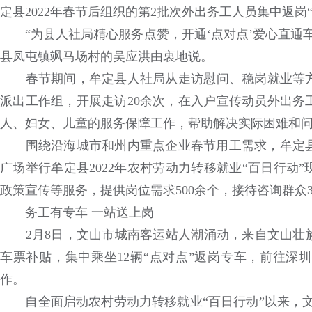
定县2022年春节后组织的第2批次外出务工人员集中返岗
“为县人社局精心服务点赞，开通‘点对点’爱心直通车
县凤屯镇飒马场村的吴应洪由衷地说。
春节期间，牟定县人社局从走访慰问、稳岗就业等方
派出工作组，开展走访20余次，在入户宣传动员外出务
人、妇女、儿童的服务保障工作，帮助解决实际困难和
围绕沿海城市和州内重点企业春节用工需求，牟定县与
广场举行牟定县2022年农村劳动力转移就业“百日行动
政策宣传等服务，提供岗位需求500余个，接待咨询群众3
务工有专车 一站送上岗
2月8日，文山市城南客运站人潮涌动，来自文山壮族苗
车票补贴，集中乘坐12辆“点对点”返岗专车，前往深
作。
自全面启动农村劳动力转移就业“百日行动”以来，文山