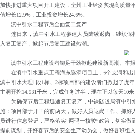
加快推进重大项目开工建设，全州工业经济实现高质量平稳
值增长12.9%，工业投资增长24.6%。
滇中引水工程节后全面复工复产
连日来，滇中引水工程参建人员陆续返岗，继续保持“
入复工复产，掀起节后复工建设热潮。
滇中引水工程建设者铆足干劲掀起建设新高潮。本报通讯
在滇中引水重点工程海东隧洞项目上，6个支洞和出口
滇中引水大理Ⅱ段1标、2标项目部的建设者们掀起了虎年
主洞开挖14.531千米，完成任务过半，现在正以每天1
为确保节后工程迅速复工复产，中铁隧道局滇中引水工
施：项目部于开工的前两天，做好人员返岗工作、抓好
员进行信息登记，严格落实“两码一核酸”政策，切实做
提前谋划，开好春节后的安全生产动员会，做好各班组