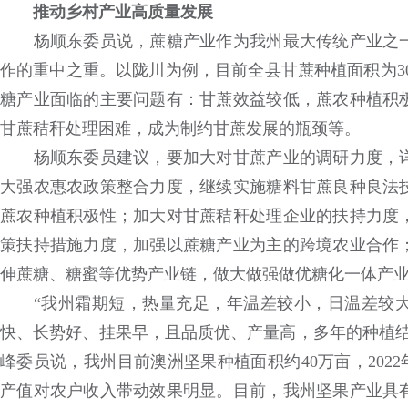
推动乡村产业高质量发展
杨顺东委员说，蔗糖产业作为我州最大传统产业之一
作的重中之重。以陇川为例，目前全县甘蔗种植面积为30
糖产业面临的主要问题有：甘蔗效益较低，蔗农种植积
甘蔗秸秆处理困难，成为制约甘蔗发展的瓶颈等。
杨顺东委员建议，要加大对甘蔗产业的调研力度，详
大强农惠农政策整合力度，继续实施糖料甘蔗良种良法
蔗农种植积极性；加大对甘蔗秸秆处理企业的扶持力度
策扶持措施力度，加强以蔗糖产业为主的跨境农业合作
伸蔗糖、糖蜜等优势产业链，做大做强做优糖化一体产
“我州霜期短，热量充足，年温差较小，日温差较大
快、长势好、挂果早，且品质优、产量高，多年的种植结
峰委员说，我州目前澳洲坚果种植面积约40万亩，2022
产值对农户收入带动效果明显。目前，我州坚果产业具