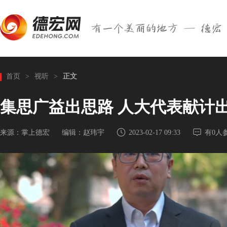
首页
>
视听
>
正文
集思广益出思路 人大代表献计
来源：掌上德宏
编辑：赵玮宇
2023-02-17 09:33
有
0
人