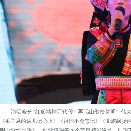
演唱会分“红船精神万代传”“再唱山歌给党听”“伟大
《毛主席的话儿记心上》《祖国不会忘记》《党旗飘扬的
唱山歌给党听》、红歌联唱等26个节目精彩纷呈，展现