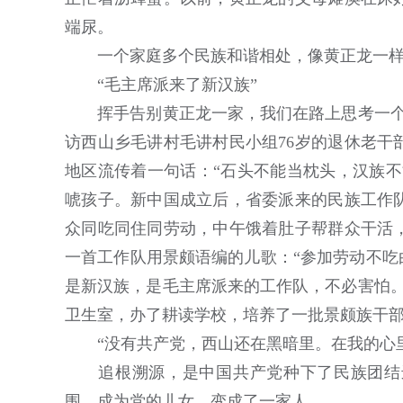
端尿。
一个家庭多个民族和谐相处，像黄正龙一样
“毛主席派来了新汉族”
挥手告别黄正龙一家，我们在路上思考一个问
访西山乡毛讲村毛讲村民小组76岁的退休老干
地区流传着一句话：“石头不能当枕头，汉族不
唬孩子。新中国成立后，省委派来的民族工作
众同吃同住同劳动，中午饿着肚子帮群众干活
一首工作队用景颇语编的儿歌：“参加劳动不吃
是新汉族，是毛主席派来的工作队，不必害怕。
卫生室，办了耕读学校，培养了一批景颇族干部
“没有共产党，西山还在黑暗里。在我的心里
追根溯源，是中国共产党种下了民族团结进
围，成为党的儿女，变成了一家人。