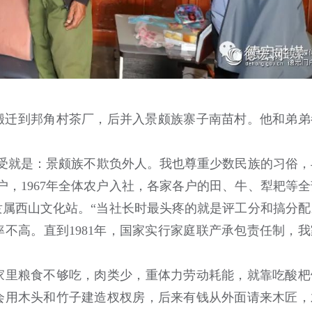
搬迁到邦角村茶厂，后并入景颇族寨子南苗村。他和弟弟
就是：景颇族不欺负外人。我也尊重少数民族的习俗，
户，1967年全体农户入社，各家各户的田、牛、犁耙等全
时隶属西山文化站。“当社长时最头疼的就是评工分和搞分配
不高。直到1981年，国家实行家庭联产承包责任制，我
里粮食不够吃，肉类少，重体力劳动耗能，就靠吃酸杷
会用木头和竹子建造杈杈房，后来有钱从外面请来木匠，