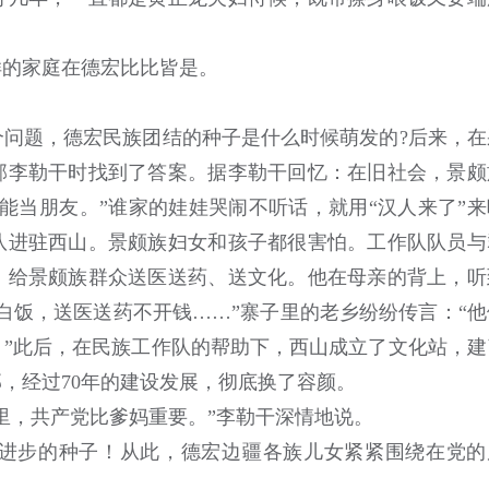
的家庭在德宏比比皆是。
题，德宏民族团结的种子是什么时候萌发的?后来，在
部李勒干时找到了答案。据李勒干回忆：在旧社会，景颇
能当朋友。”谁家的娃娃哭闹不听话，就用“汉人来了”来
队进驻西山。景颇族妇女和孩子都很害怕。工作队队员与
，给景颇族群众送医送药、送文化。他在母亲的背上，听
白饭，送医送药不开钱……”寨子里的老乡纷纷传言：“他
”此后，在民族工作队的帮助下，西山成立了文化站，建
，经过70年的建设发展，彻底换了容颜。
，共产党比爹妈重要。”李勒干深情地说。
步的种子！从此，德宏边疆各族儿女紧紧围绕在党的