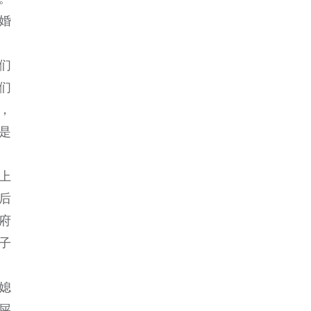
婚
们
们
，
是
上
后
府
子
媳
屎