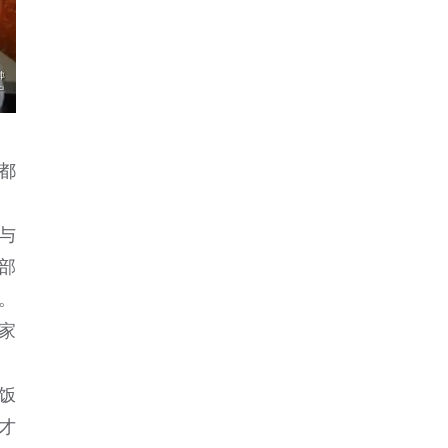
都
与
部
。
家
饭
才