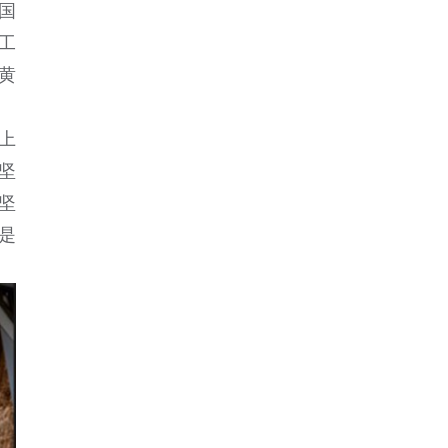
国
工
黄
上
坚
坚
是