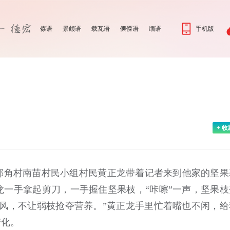
傣语
景颇语
载瓦语
傈僳语
缅语
手机版
+ 收
角村南苗村民小组村民黄正龙带着记者来到他家的坚果
一手拿起剪刀，一手握住坚果枝，“咔嚓”一声，坚果枝
风，不让弱枝抢夺营养。”黄正龙手里忙着嘴也不闲，给
变化。