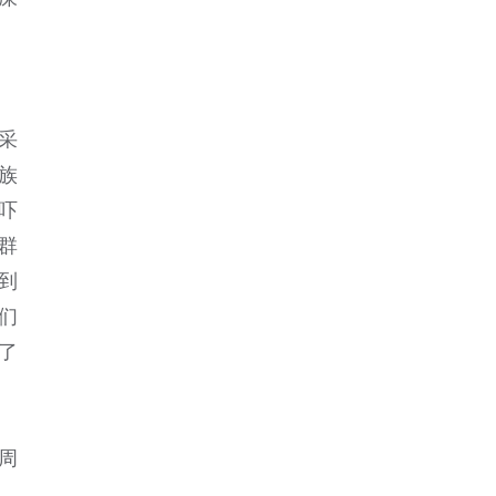
采
族
吓
群
到
们
了
周