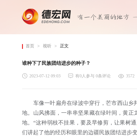
首页
>
视听
>
正文
谁种下了民族团结进步的种子？
2023-07-12 09:03
有
0
人参与
0
条评论
3572
车像一叶扁舟在绿波中穿行，芒市西山乡邦
地。山风拂面，一串串坚果藏在绿叶间，黄正龙
地。“这种弱枝不挂果，要及早修剪，让果树通
们讲起了他的经历和眼里的边疆民族团结进步