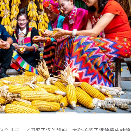
个儿子，老四娶了汉族媳妇，大孙子娶了遮放傣族姑娘