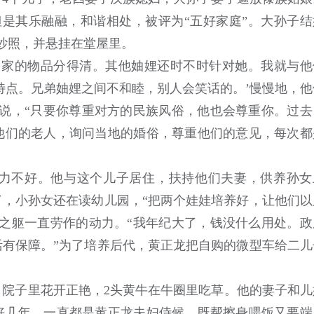
是其乐融融，和谐相处，被评为“五好家庭”。大孙子结
纱照，并悬挂在堂屋里。
家的物品分得清。其他妯娌还时不时针对她。我就与他
特点。兄弟妯娌之间不和睦，别人会笑话的。’慢慢地，他
说，“只要你尊重对方的民族风俗，他也会尊重你。过去
他们的老人，询问当地的婚俗，尊重他们的意见，每次都
不好。他与这个儿子居住，扶持他们夫妻，供养孙女
，小孙女还在读幼儿园，“把两个娃娃培养好，让他们以
之躯一直劳作的动力。“我年纪大了，钱没什么用处。政
有保障。”为了培养后代，黄正龙把自购的微型车给二儿
子里花开正艳，2头黄牛在牛圈里吃草。他的妻子和儿
好几年，一直都是黄正龙夫妇侍候，既帮擦身喂饭又要端