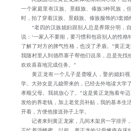
一个家庭里有汉族、景颇族、傣族3种民族，但
时，拍了穿着汉族、景颇族、傣族服饰的3套婚
“老四的汉族媳妇跟别人总是界限分明，自
说：‘一家人不要闹，要习惯和包容别人的性格
了解了对方的脾气性格，也没了矛盾。”黄正龙
我随村里人到德昂寨子帮他们说亲，总是先找
欢欢喜喜地完成任务。”
黄正龙有一个儿子是聋哑人，娶的媳妇视力
学。大孙女是儿媳带来的，已经去外地读大学了
孝顺父母。我就放心了。”这是黄正龙拖着年迈
发给的养老钱，加上老党员补贴，我的基本生活
开着，方便他接送孙子上学。
记者来到黄正龙家，几间木架房一字排开，院
正忙着沥蜂蜜。以前，黄正龙的父母瘫痪在床