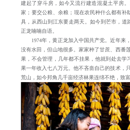
建起了穿斗房，如今又流行建造混凝土平房。1
家；要交公粮、余粮；现在农民种什么都有补助
具，从西山到江东要走两天。如今到芒市，道路
正龙喃喃自语。
1974年，黄正龙加入中国共产党。近年来，
没有水田，但山地很多。家家种了甘蔗、西番莲
果，不会管理，几年都不挂果，他就到处去学
果一年收入七八万元。他不吝啬自己的技术，只
荒山，如今邦角几千亩经济林果连绵不绝，致富