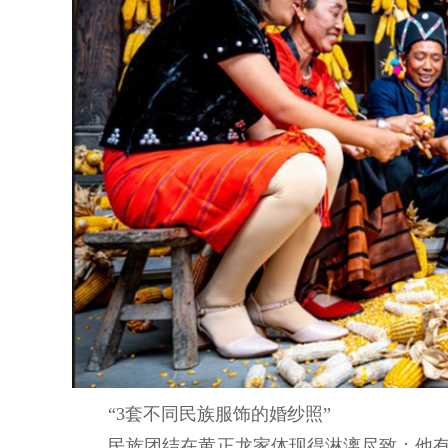
“3套不同民族服饰的婚纱照”
民族团结在黄正龙家体现得淋漓尽致：他有4