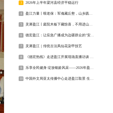
2026年上半年梁河县经济平稳运行
3
盈江力量丨哏老保：军魂藏丘壑，山乡践初心
4
灵犀盈江丨庭院木板下藏惊喜，不用进山也能找到鸡枞！
5
德宏盈江：让应急广播成为边疆群众的“安全之声”
6
灵犀盈江｜传统古法凤仙花染甲技艺
7
《德宏热线》走进盈江开展现场直播访谈 直面民生诉求 回应群众关切
8
乐享全民健身 绽放银龄风采——2026年盈江县老年人“全民健身日”健身展示活动圆满举行
9
中国外文局亚太传播中心走进盈江取景 生态之美赋能国际传播
10